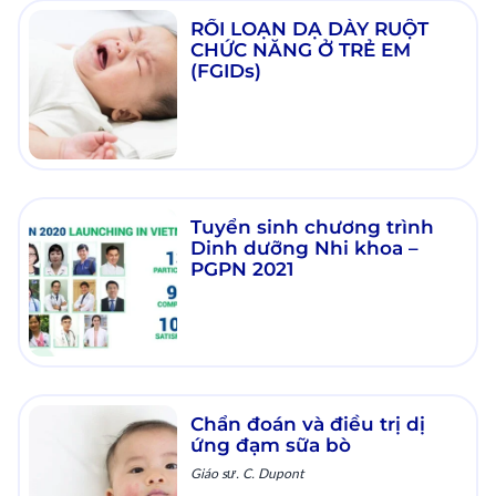
RỐI LOẠN DẠ DÀY RUỘT
CHỨC NĂNG Ở TRẺ EM
(FGIDs)
Tuyển sinh chương trình
Dinh dưỡng Nhi khoa –
PGPN 2021
Chẩn đoán và điều trị dị
ứng đạm sữa bò
Giáo sư. C. Dupont