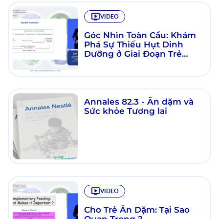
VIDEO
Góc Nhìn Toàn Cầu: Khám
Phá Sự Thiếu Hụt Dinh
Dưỡng ở Giai Đoạn Trẻ
Mầm Non
Annales 82.3 - Ăn dặm và
Sức khỏe Tương lai
VIDEO
Cho Trẻ Ăn Dặm: Tại Sao
Quan Trọng ?