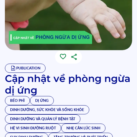
PUBLICATION
Cập nhật về phòng ngừa
dị ứng
BÉO PHÌ
DỊ ỨNG
DINH DƯỠNG, SỨC KHỎE VÀ SỐNG KHỎE
DINH DƯỠNG VÀ QUẢN LÝ BỆNH TẬT
HỆ VI SINH ĐƯỜNG RUỘT
NHẸ CÂN LÚC SINH