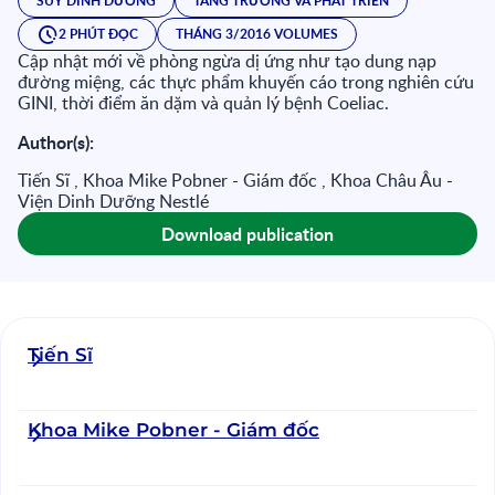
SUY DINH DƯỠNG
TĂNG TRƯỞNG VÀ PHÁT TRIỂN
2 PHÚT ĐỌC
THÁNG 3/2016 VOLUMES
Cập nhật mới về phòng ngừa dị ứng như tạo dung nạp
đường miệng, các thực phẩm khuyến cáo trong nghiên cứu
GINI, thời điểm ăn dặm và quản lý bệnh Coeliac.
Author(s):
Tiến Sĩ , Khoa Mike Pobner - Giám đốc , Khoa Châu Âu -
Viện Dinh Dưỡng Nestlé
Download publication
Tiến Sĩ
Khoa Mike Pobner - Giám đốc