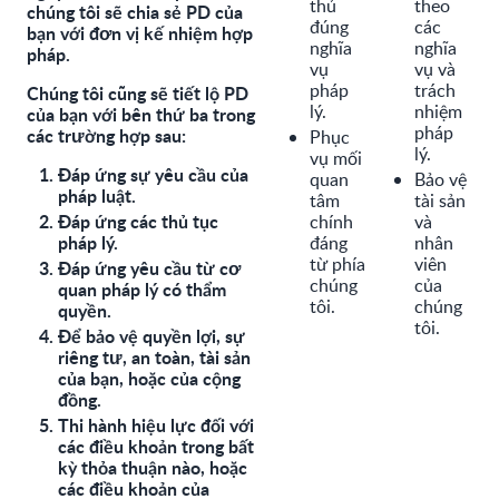
thủ
theo
chúng tôi sẽ chia sẻ PD của
đúng
các
bạn với đơn vị kế nhiệm hợp
nghĩa
nghĩa
pháp.
vụ
vụ và
pháp
trách
Chúng tôi cũng sẽ tiết lộ PD
lý.
nhiệm
của bạn với bên thứ ba trong
pháp
các trường hợp sau:
Phục
lý.
vụ mối
Đáp ứng sự yêu cầu của
quan
Bảo vệ
pháp luật.
tâm
tài sản
Đáp ứng các thủ tục
chính
và
pháp lý.
đáng
nhân
từ phía
viên
Đáp ứng yêu cầu từ cơ
chúng
của
quan pháp lý có thẩm
tôi.
chúng
quyền.
tôi.
Để bảo vệ quyền lợi, sự
riêng tư, an toàn, tài sản
của bạn, hoặc của cộng
đồng.
Thi hành hiệu lực đối với
các điều khoản trong bất
kỳ thỏa thuận nào, hoặc
các điều khoản của