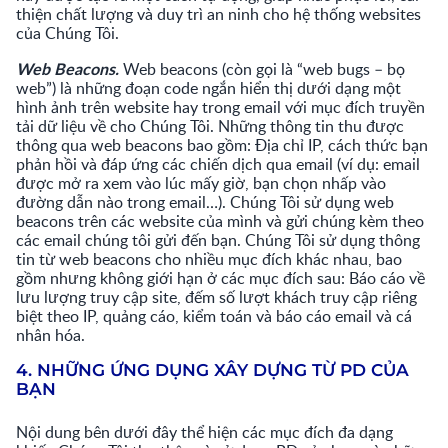
thiện chất lượng và duy trì an ninh cho hệ thống websites
của Chúng Tôi.
Web Beacons.
Web beacons (còn gọi là “web bugs – bọ
web”) là những đoạn code ngắn hiển thị dưới dạng một
hình ảnh trên website hay trong email với mục đích truyền
tải dữ liệu về cho Chúng Tôi. Những thông tin thu được
thông qua web beacons bao gồm: Địa chỉ IP, cách thức bạn
phản hồi và đáp ứng các chiến dịch qua email (ví dụ: email
được mở ra xem vào lúc mấy giờ, bạn chọn nhấp vào
đường dẫn nào trong email…). Chúng Tôi sử dụng web
beacons trên các website của mình và gửi chúng kèm theo
các email chúng tôi gửi đến bạn. Chúng Tôi sử dụng thông
tin từ web beacons cho nhiều mục đích khác nhau, bao
gồm nhưng không giới hạn ở các mục đích sau: Báo cáo về
lưu lượng truy cập site, đếm số lượt khách truy cập riêng
biệt theo IP, quảng cáo, kiểm toán và báo cáo email và cá
nhân hóa.
4. NHỮNG ỨNG DỤNG XÂY DỰNG TỪ PD CỦA
BẠN
Nội dung bên dưới đây thể hiện các mục đích đa dạng