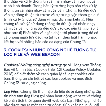
thu thập và xử lý thông tin cá nhân nhạy cảm trong quá
trình kinh doanh. Trong bất kỳ trường hợp nào cần xử lý
thông tin cá nhân nhạy cảm của bạn, Chúng Tôi đều dựa
vào sự đồng thuận từ trước và sự tự nguyện tham gia quá
trình xử lý (ví dụ: sử dụng vì mục đích marketing). Nếu
chúng tôi xử lý/ sử dụng thông tin dữ liệu cá nhân nhạy
cảm của bạn, chúng tôi đều dựa vào các nền tảng pháp lý
như sau: (i) Phát hiện và ngăn chặn tội phạm (trong đó có
cả phòng ngừa lừa đảo); và (ii) Tuân theo luật hành pháp,
kết hợp với những báo cáo đa dạng của Chúng Tôi.
3. COOKIES/ NHỮNG CÔNG NGHỆ TƯƠNG TỰ,
LOG FILE VÀ WEB BEACON
Cookies/ Những công nghệ tương tự:
Vui lòng xem Thông
Báo về Chính Sách Cookie {file [12] Cookie Policy Updates
2018} để biết thêm về cách quản lý cài đặt cookies của
bạn, thông tin chi tiết về các loại cookies và mục đích
Chúng Tôi sử dụng chúng.
Log Files.
Chúng Tôi thu nhập dữ liệu dưới dạng những tập
tin nhớ tạm (log files) ghi nhận hoạt động website và thống
kê phân tích thói quen duyệt web của bạn. Những ghi chép
này được tạo ra một cách tự động, giúp khắc phục lỗi, cải