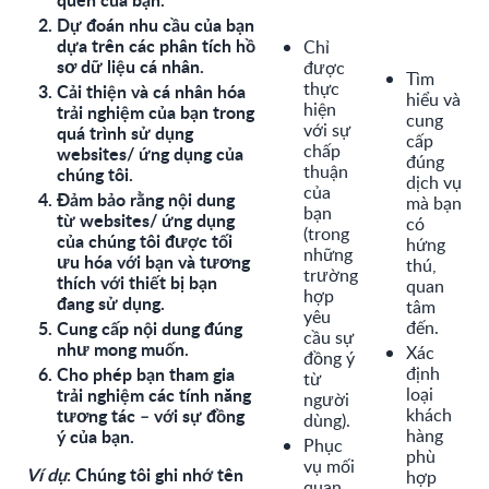
Dự đoán nhu cầu của bạn
dựa trên các phân tích hồ
Chỉ
sơ dữ liệu cá nhân.
được
Tìm
thực
Cải thiện và cá nhân hóa
hiểu và
hiện
trải nghiệm của bạn trong
cung
với sự
quá trình sử dụng
cấp
chấp
websites/ ứng dụng của
đúng
thuận
chúng tôi.
dịch vụ
của
Đảm bảo rằng nội dung
mà bạn
bạn
từ websites/ ứng dụng
có
(trong
của chúng tôi được tối
hứng
những
ưu hóa với bạn và tương
thú,
trường
thích với thiết bị bạn
quan
hợp
đang sử dụng.
tâm
yêu
Cung cấp nội dung đúng
đến.
cầu sự
như mong muốn.
Xác
đồng ý
Cho phép bạn tham gia
định
từ
trải nghiệm các tính năng
loại
người
tương tác – với sự đồng
khách
dùng).
ý của bạn.
hàng
Phục
phù
vụ mối
Ví dụ
: Chúng tôi ghi nhớ tên
hợp
quan