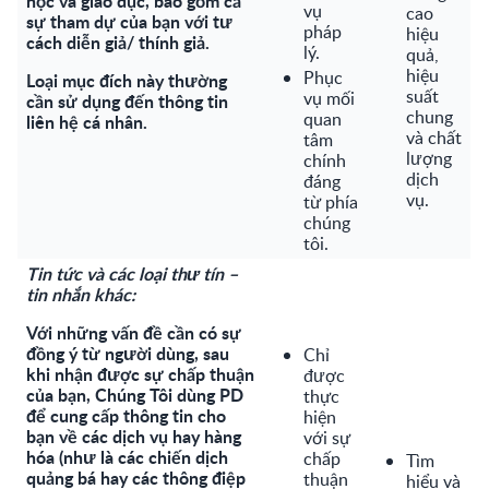
học và giáo dục, bao gồm cả
vụ
cao
sự tham dự của bạn với tư
pháp
hiệu
cách diễn giả/ thính giả.
lý.
quả,
hiệu
Phục
Loại mục đích này thường
suất
vụ mối
cần sử dụng đến thông tin
chung
quan
liên hệ cá nhân.
và chất
tâm
lượng
chính
dịch
đáng
vụ.
từ phía
chúng
tôi.
Tin tức và các loại thư tín –
tin nhắn khác:
Với những vấn đề cần có sự
đồng ý từ người dùng, sau
Chỉ
khi nhận được sự chấp thuận
được
của bạn, Chúng Tôi dùng PD
thực
để cung cấp thông tin cho
hiện
bạn về các dịch vụ hay hàng
với sự
hóa (như là các chiến dịch
chấp
Tìm
quảng bá hay các thông điệp
thuận
hiểu và