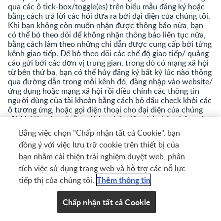
qua các ô tick-box/toggle(es) trên biểu mẫu đăng ký hoặc
bằng cách trả lời các hỏi đưa ra bởi đại diện của chúng tôi.
Khi bạn không còn muốn nhận được thông báo nữa, bạn
có thể bỏ theo dõi để không nhận thông báo liên tục nữa,
bằng cách làm theo những chỉ dẫn được cung cấp bởi từng
kênh giao tiếp. Để bỏ theo dõi các chế độ giao tiếp/ quảng
cáo gửi bởi các đơn vị trung gian, trong đó có mạng xã hội
từ bên thứ ba, bạn có thể hủy đăng ký bất kỳ lúc nào thông
qua đường dẫn trong mỗi kênh đó, đăng nhập vào website/
ứng dụng hoặc mạng xã hội rồi điều chỉnh các thông tin
người dùng của tài khoản bằng cách bỏ dấu check khỏi các
ô tương ứng, hoặc gọi điện thoại cho đại diện của chúng
tôi. Vui lòng lưu ý rằng dù bạn hủy đăng ký nhận thông tin
marketing, bạn vẫn nhận được những thông tin quản trị
Bằng việc chọn "Chấp nhận tất cả Cookie", bạn
viên từ chúng tôi, ví dụ như thông báo về hoạt động của tài
đồng ý với việc lưu trữ cookie trên thiết bị của
khoản (xác nhận tài khoản, thay đổi mật khẩu, …), và những
thông báo quan trọng khác không liên quan đến lĩnh vực
bạn nhằm cải thiện trải nghiệm duyệt web, phân
marketing/ quảng cáo.
tích việc sử dụng trang web và hỗ trợ các nỗ lực
Thêm thông tin
tiếp thị của chúng tôi.
Quảng cáo có định hướng:
Chúng tôi hợp tác với các mạng
lưới quảng cáo và các nhà cung cấp dịch vụ quảng cáo
Chấp nhận tất cả Cookie
khác (“Advertising Providers”) – họ thay mặt chúng tôi và
một số công ty không theo hình thức tiếp thị liên kết khác.