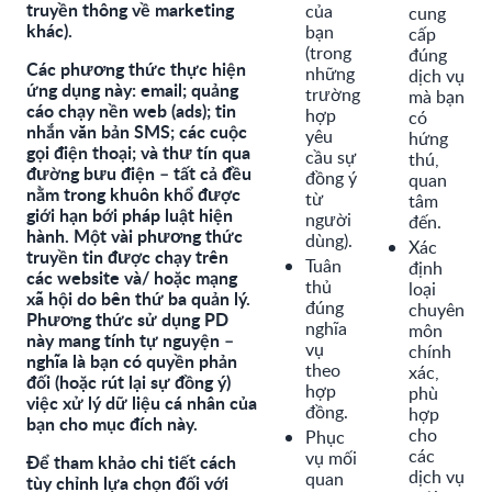
truyền thông về marketing
của
cung
khác).
bạn
cấp
(trong
đúng
Các phương thức thực hiện
những
dịch vụ
ứng dụng này: email; quảng
trường
mà bạn
cáo chạy nền web (ads); tin
hợp
có
nhắn văn bản SMS; các cuộc
yêu
hứng
gọi điện thoại; và thư tín qua
cầu sự
thú,
đường bưu điện – tất cả đều
đồng ý
quan
nằm trong khuôn khổ được
từ
tâm
giới hạn bới pháp luật hiện
người
đến.
hành. Một vài phương thức
dùng).
Xác
truyền tin được chạy trên
Tuân
định
các website và/ hoặc mạng
thủ
loại
xã hội do bên thứ ba quản lý.
đúng
chuyên
Phương thức sử dụng PD
nghĩa
môn
này mang tính tự nguyện –
vụ
chính
nghĩa là bạn có quyền phản
theo
xác,
đối (hoặc rút lại sự đồng ý)
hợp
phù
việc xử lý dữ liệu cá nhân của
đồng.
hợp
bạn cho mục đích này.
cho
Phục
các
vụ mối
Để tham khảo chi tiết cách
dịch vụ
quan
tùy chỉnh lựa chọn đối với