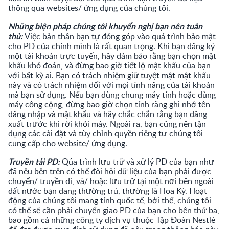
thông qua websites/ ứng dụng của chúng tôi.
Những biện pháp chúng tôi khuyến nghị bạn nên tuân
thủ:
Việc bản thân bạn tự đóng góp vào quá trình bảo mật
cho PD của chính mình là rất quan trọng. Khi bạn đăng ký
một tài khoản trực tuyến, hãy đảm bảo rằng bạn chọn mật
khẩu khó đoán, và đừng bao giờ tiết lộ mật khẩu của bạn
với bất kỳ ai. Bạn có trách nhiệm giữ tuyệt mật mật khẩu
này và có trách nhiệm đối với mọi tính năng của tài khoản
mà bạn sử dụng. Nếu bạn dùng chung máy tính hoặc dùng
máy công cộng, đừng bao giờ chọn tính răng ghi nhớ tên
đăng nhập và mật khẩu và hãy chắc chắn rằng bạn đăng
xuất trước khi rời khỏi máy. Ngoài ra, bạn cũng nên tận
dụng các cài đặt và tùy chỉnh quyền riêng tư chúng tôi
cung cấp cho website/ ứng dụng.
Truyền tải PD:
Qúa trình lưu trữ và xử lý PD của bạn như
đã nêu bên trên có thể đòi hỏi dữ liệu của bạn phải được
chuyển/ truyền đi, và/ hoặc lưu trữ tại một nơi bên ngoài
đất nước bạn đang thường trú, thường là Hoa Kỳ. Hoạt
động của chúng tôi mang tính quốc tế, bởi thế, chúng tôi
có thể sẽ cần phải chuyển giao PD của bạn cho bên thứ ba,
bao gồm cả những công ty dịch vụ thuộc Tập Đoàn Nestlé