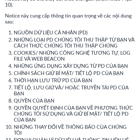
10).
Notice này cung cấp thông tin quan trọng về các nội dung
sau:
NGUỒN DỮ LIỆU CÁ NHÂN (PD)
NHỮNG LOẠI PD CHÚNG TÔI THU THẬP TỪ BẠN VÀ
CÁCH THỨC CHÚNG TÔI THU THẬP CHÚNG
COOKIES/ NHỮNG CÔNG NGHỆ TƯƠNG TỰ, LOG
FILE VÀ WEB BEACON
NHỮNG ỨNG DỤNG XÂY DỰNG TỪ PD CỦA BẠN
CHÍNH SÁCH GIỮ BÍ MẬT/ TIẾT LỘ PD CỦA BẠN
THỜI HẠN LƯU TRỮ PD CỦA BẠN
TIẾT LỘ, LƯU GIỮ VÀ/ HOẶC TRUYỀN TẢI PD CỦA
BẠN
QUYỀN CỦA BẠN
QUYỀN QUYẾT ĐỊNH CỦA BẠN VỀ PHƯƠNG THỨC
CHÚNG TÔI SỬ DỤNG VÀ GIỮ BÍ MẬT/ TIẾT LỘ PD
CỦA BẠN
NHỮNG THAY ĐỔI VỀ THÔNG BÁO CỦA CHÚNG
TÔI