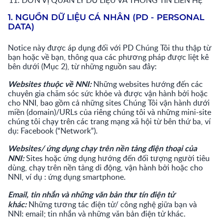
ĐƠN VỊ QUẢN LÝ DỮ LIỆU VÀ THÔNG TIN LIÊN HỆ
1. NGUỒN DỮ LIỆU CÁ NHÂN (PD - PERSONAL
DATA)
Notice này được áp dụng đối với PD Chúng Tôi thu thập từ
bạn hoặc về bạn, thông qua các phương pháp được liệt kê
bên dưới (Mục 2), từ những nguồn sau đây:
Websites thuộc về NNI:
Những websites hướng đến các
chuyên gia chăm sóc sức khỏe và được vận hành bởi hoặc
cho NNI, bao gồm cả những sites Chúng Tôi vận hành dưới
miền (domain)/URLs của riêng chúng tôi và những mini-site
chúng tôi chạy trên các trang mạng xã hội từ bên thứ ba, ví
dụ: Facebook (“Network”).
Websites/ ứng dụng chạy trên nền tảng điện thoại của
NNI:
Sites hoặc ứng dụng hướng đến đối tượng người tiêu
dùng, chạy trên nền tảng di động, vận hành bởi hoặc cho
NNI, ví dụ : ứng dụng smartphone.
Email, tin nhắn và những văn bản thư tín điện tử
khác:
Những tương tác điện tử/ công nghệ giữa bạn và
NNI: email; tin nhắn và những văn bản điện tử khác.