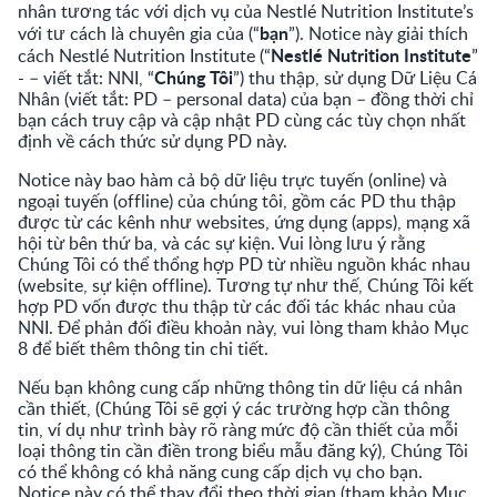
nhân tương tác với dịch vụ của Nestlé Nutrition Institute’s
bạn
với tư cách là chuyên gia của (“
”). Notice này giải thích
Nestlé Nutrition Institute
cách Nestlé Nutrition Institute (“
”
Chúng Tôi
- – viết tắt: NNI, “
”) thu thập, sử dụng Dữ Liệu Cá
Nhân (viết tắt: PD – personal data) của bạn – đồng thời chỉ
bạn cách truy cập và cập nhật PD cùng các tùy chọn nhất
định về cách thức sử dụng PD này.
Notice này bao hàm cả bộ dữ liệu trực tuyến (online) và
ngoại tuyến (offline) của chúng tôi, gồm các PD thu thập
được từ các kênh như websites, ứng dụng (apps), mạng xã
hội từ bên thứ ba, và các sự kiện. Vui lòng lưu ý rằng
Chúng Tôi có thể thổng hợp PD từ nhiều nguồn khác nhau
(website, sự kiện offline). Tương tự như thế, Chúng Tôi kết
hợp PD vốn được thu thập từ các đối tác khác nhau của
NNI. Để phản đối điều khoản này, vui lòng tham khảo Mục
8 để biết thêm thông tin chi tiết.
Nếu bạn không cung cấp những thông tin dữ liệu cá nhân
cần thiết, (Chúng Tôi sẽ gợi ý các trường hợp cần thông
tin, ví dụ như trình bày rõ ràng mức độ cần thiết của mỗi
loại thông tin cần điền trong biểu mẫu đăng ký), Chúng Tôi
có thể không có khả năng cung cấp dịch vụ cho bạn.
Notice này có thể thay đổi theo thời gian (tham khảo Mục