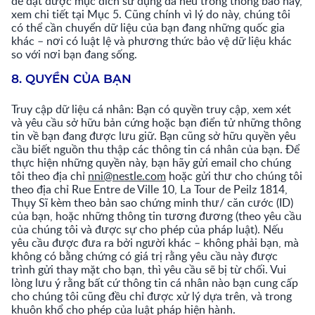
để đạt được mục đích sử dụng đã nêu trong thông báo này,
xem chi tiết tại Mục 5. Cũng chính vì lý do này, chúng tôi
có thể cần chuyển dữ liệu của bạn đang những quốc gia
khác – nơi có luật lệ và phương thức bảo vệ dữ liệu khác
so với nơi bạn đang sống.
8. QUYỀN CỦA BẠN
Truy cập dữ liệu cá nhân: Bạn có quyền truy cập, xem xét
và yêu cầu sở hữu bản cứng hoặc bạn điển tử những thông
tin về bạn đang được lưu giữ. Bạn cũng sở hữu quyền yêu
cầu biết nguồn thu thập các thông tin cá nhân của bạn. Để
thực hiện những quyền này, bạn hãy gửi email cho chúng
tôi theo địa chỉ
nni@nestle.com
hoặc gửi thư cho chúng tôi
theo địa chỉ Rue Entre de Ville 10, La Tour de Peilz 1814,
Thụy Sĩ kèm theo bản sao chứng minh thư/ căn cước (ID)
của bạn, hoặc những thông tin tương đương (theo yêu cầu
của chúng tôi và được sự cho phép của pháp luật). Nếu
yêu cầu được đưa ra bởi người khác – không phải bạn, mà
không có bằng chứng có giá trị rằng yêu cầu này được
trình gửi thay mặt cho bạn, thì yêu cầu sẽ bị từ chối. Vui
lòng lưu ý rằng bất cứ thông tin cá nhân nào bạn cung cấp
cho chúng tôi cũng đều chỉ được xử lý dựa trên, và trong
khuôn khổ cho phép của luật pháp hiện hành.