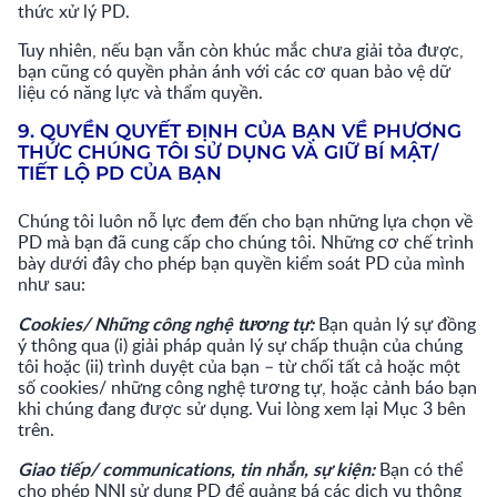
thức xử lý PD.
Tuy nhiên, nếu bạn vẫn còn khúc mắc chưa giải tỏa được,
bạn cũng có quyền phản ánh với các cơ quan bảo vệ dữ
liệu có năng lực và thẩm quyền.
9. QUYỀN QUYẾT ĐỊNH CỦA BẠN VỀ PHƯƠNG
THỨC CHÚNG TÔI SỬ DỤNG VÀ GIỮ BÍ MẬT/
TIẾT LỘ PD CỦA BẠN
Chúng tôi luôn nỗ lực đem đến cho bạn những lựa chọn về
PD mà bạn đã cung cấp cho chúng tôi. Những cơ chế trình
bày dưới đây cho phép bạn quyền kiểm soát PD của mình
như sau:
Cookies/ Những công nghệ tương tự:
Bạn quản lý sự đồng
ý thông qua (i) giải pháp quản lý sự chấp thuận của chúng
tôi hoặc (ii) trình duyệt của bạn – từ chối tất cả hoặc một
số cookies/ những công nghệ tương tự, hoặc cảnh báo bạn
khi chúng đang được sử dụng. Vui lòng xem lại Mục 3 bên
trên.
Giao tiếp/ communications, tin nhắn, sự kiện:
Bạn có thể
cho phép NNI sử dụng PD để quảng bá các dịch vụ thông