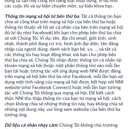
dùng tự tạo này cùng với hàng loạt hoạt động, ví dụ như
các cuộc thi và sự kiện chuyên môn, sự kiện khoa học.
Thông tin mạng xã hội từ bên thứ ba:
Tất cả thông tin bạn
chia sẻ công khai trên mạng xã hội của bên thứ ba hoặc
thông tin thuộc về hồ sơ cá nhân của bên trên mạng xã hội
đó (ví dụ như Facebook) khi bạn cho phép bên thứ ba chia
sẻ với Chúng Tôi. Ví dụ: tên, địa chỉ email, giới tính, sinh
nhật, thành phố đang cư trú, hình ảnh đại diện, tên đăng
nhập của người dùng, danh sách bạn bè, v.v, … và tất cả
các thông tin hay hoạt động khác mà bạn cho phép bên
thứ ba chia sẻ. Chúng Tôi nhận được thông tin cá nhân tài
khoản mạng xã hội (hoặc một phần thông tin) vào mỗi lần
bạn tải hoặc tương tác với ứng dụng web NNI được đăng
trên mạng xã hội bên thứ ba như Facebook, mỗi lần bạn sử
dụng một tính năng của mạng xã hội được kết hợp với NNI
website (như Facebook Connect) hoặc mỗi lần bạn tương
tác với Chúng Tôi thông qua mạng xã hội. Để biết cách
thức NNI thu thập thông tin của bạn từ mạng xã hội, cách
chọn không chia sẻ những thông tin này, hay không chia sẻ
những nội dung này, vui lòng xem website của bên thứ ba
tương ứng.
Dữ liệu cá nhân nhạy cảm:
Chúng Tôi không chủ trương