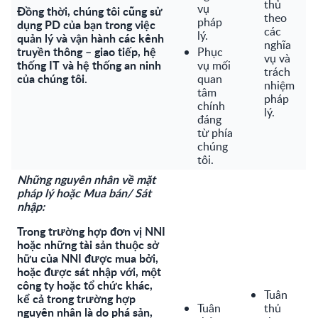
thủ
vụ
Đồng thời, chúng tôi cũng sử
theo
pháp
dụng PD của bạn trong việc
các
lý.
quản lý và vận hành các kênh
nghĩa
truyền thông – giao tiếp, hệ
Phục
vụ và
thống IT và hệ thống an ninh
vụ mối
trách
của chúng tôi.
quan
nhiệm
tâm
pháp
chính
lý.
đáng
từ phía
chúng
tôi.
Những nguyên nhân về mặt
pháp lý hoặc Mua bán/ Sát
nhập:
Trong trường hợp đơn vị NNI
hoặc những tài sản thuộc sở
hữu của NNI được mua bởi,
hoặc được sát nhập với, một
công ty hoặc tổ chức khác,
Tuân
kể cả trong trường hợp
Tuân
thủ
nguyên nhân là do phá sản,