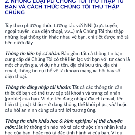
2. NHỮNG LOẠI PD CHÚNG TÔI THU THẬP TỪ
BẠN VÀ CÁCH THỨC CHÚNG TÔI THU THẬP
CHÚNG
Tùy theo phương thức tương tác với NNI (trực tuyến,
ngoại tuyến, qua điện thoại, v.v…) mà Chúng Tôi thu thập
những loại thông tin khác nhau về bạn, chi tiết được mô tả
bên dưới đây.
Thông tin liên hệ cá nhân:
Báo gồm tất cả thông tin bạn
cung cấp để Chúng Tôi có thể liên lạc với bạn với tư cách là
một chuyên gia, ví dụ như tên, địa chỉ bưu tín, địa chỉ
email, thông tin cụ thể về tài khoản mạng xã hội hay số
điện thoại.
Thông tin đăng nhập tài khoản:
Tất cả các thông tin cần
thiết để bạn có thể truy cập tài khoản và trang cá nhân
(profile) của bạn. Ví dụ: tên đăng nhập/ địa chỉ email, tên
hiển thị, mật khẩu – ở dạng không thể khôi phục, và/ hoặc
câu hỏi an ninh cùng câu trả lời tương ứng.
Thông tin nhân khẩu học & kinh nghiệm/ vị thế chuyên
môn:
Bất kỳ thông tin nào mô tả các thuộc tính nhân khẩu
học của bạn, hoặc mô tả đặc tính hành vi của bạn. Ví dụ: