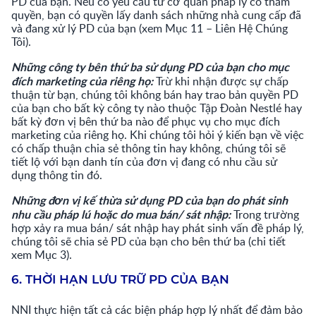
PD của bạn. Nếu có yêu cầu từ cơ quan pháp lý có thẩm
quyền, bạn có quyền lấy danh sách những nhà cung cấp đã
và đang xử lý PD của bạn (xem Mục 11 – Liên Hệ Chúng
Tôi).
Những công ty bên thứ ba sử dụng PD của bạn cho mục
đích marketing của riêng họ:
Trừ khi nhận được sự chấp
thuận từ bạn, chúng tôi không bán hay trao bản quyền PD
của bạn cho bất kỳ công ty nào thuộc Tập Đoàn Nestlé hay
bất kỳ đơn vị bên thứ ba nào để phục vụ cho mục đích
marketing của riêng họ. Khi chúng tôi hỏi ý kiến bạn về việc
có chấp thuận chia sẻ thông tin hay không, chúng tôi sẽ
tiết lộ với bạn danh tín của đơn vị đang có nhu cầu sử
dụng thông tin đó.
Những đơn vị kế thừa sử dụng PD của bạn do phát sinh
nhu cầu pháp lú hoặc do mua bán/ sát nhập:
Trong trường
hợp xảy ra mua bán/ sát nhập hay phát sinh vấn đề pháp lý,
chúng tôi sẽ chia sẻ PD của bạn cho bên thứ ba (chi tiết
xem Mục 3).
6. THỜI HẠN LƯU TRỮ PD CỦA BẠN
NNI thực hiện tất cả các biện pháp hợp lý nhất để đảm bảo