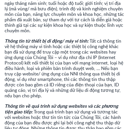
ngày tháng năm sinh; tuổi hoặc độ tuổi; giới tính; vị trí địa
lý (mã vùng/ mã bưu điện), trình độ và kinh nghiệm chuyên
môn của bạn, năng lực chuyên môn và khoa học, những tác
phẩm đã xuất bản, sự tham dự với tư cách là diễn giả hoặc
thính giả tại các sự kiện khoa học và sự kiện thuộc lĩnh vực
chuyên môn.
Thông tin từ thiết bị di động/ máy vi tính:
Tất cả thông tin
về hệ thống máy vi tính hoặc các thiệt bị công nghệ khác
bạn đã sử dụng để truy cập một trong các websites hay
ứng dụng của Chúng Tôi – ví dụ như địa chỉ IP (Internet
Protocol) kết nối thiết bị của bạn với mạng internet, loại hệ
điều hành, loại và phiên bản trình duyệt web, … Nếu bạn
truy cập website/ ứng dụng của NNI thông qua thiết bị di
động, ví dụ như smartphone, thì các thông tin thu thập
được còn bao gồm cả ID riêng của điện thoại của bạn, ID
quảng cáo, vị trí địa lý và những dữ liệu di động tương tự,
nếu bạn cho phép.
Thông tin về quá trình sử dụng websites và các phương
tiện giao tiếp:
Trong quá trình bạn sử dụng và tương tác
với websites hoặc thư tín tin tức của Chúng Tôi, các hành
động của bạn đều được ghi lại bởi công nghệ thu thập dữ
liệu tự động. Những thông tin được thu thập bao gồm các