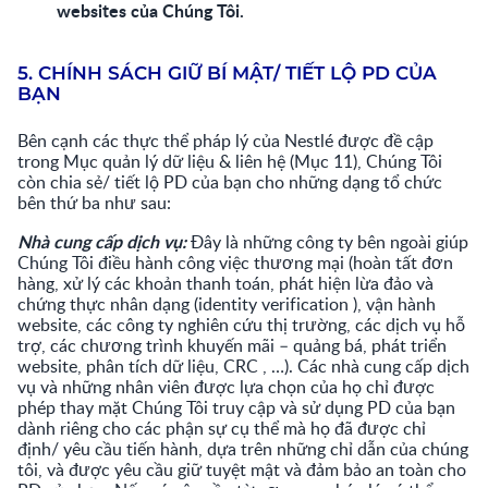
websites của Chúng Tôi.
5. CHÍNH SÁCH GIỮ BÍ MẬT/ TIẾT LỘ PD CỦA
BẠN
Bên cạnh các thực thể pháp lý của Nestlé được đề cập
trong Mục quản lý dữ liệu & liên hệ (Mục 11), Chúng Tôi
còn chia sẻ/ tiết lộ PD của bạn cho những dạng tổ chức
bên thứ ba như sau:
Nhà cung cấp dịch vụ:
Đây là những công ty bên ngoài giúp
Chúng Tôi điều hành công việc thương mại (hoàn tất đơn
hàng, xử lý các khoản thanh toán, phát hiện lừa đảo và
chứng thực nhân dạng (identity verification ), vận hành
website, các công ty nghiên cứu thị trường, các dịch vụ hỗ
trợ, các chương trình khuyến mãi – quảng bá, phát triển
website, phân tích dữ liệu, CRC , …). Các nhà cung cấp dịch
vụ và những nhân viên được lựa chọn của họ chỉ được
phép thay mặt Chúng Tôi truy cập và sử dụng PD của bạn
dành riêng cho các phận sự cụ thể mà họ đã được chỉ
định/ yêu cầu tiến hành, dựa trên những chỉ dẫn của chúng
tôi, và được yêu cầu giữ tuyệt mật và đảm bảo an toàn cho