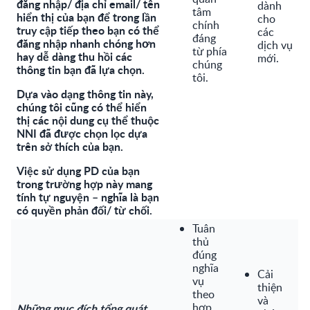
đăng nhập/ địa chỉ email/ tên
dành
tâm
hiển thị của bạn để trong lần
cho
chính
truy cập tiếp theo bạn có thể
các
đáng
đăng nhập nhanh chóng hơn
dịch vụ
từ phía
hay dễ dàng thu hồi các
mới.
chúng
thông tin bạn đã lựa chọn.
tôi.
Dựa vào dạng thông tin này,
chúng tôi cũng có thể hiển
thị các nội dung cụ thể thuộc
NNI đã được chọn lọc dựa
trên sở thích của bạn.
Việc sử dụng PD của bạn
trong trường hợp này mang
tính tự nguyện – nghĩa là bạn
có quyền phản đối/ từ chối.
Tuân
thủ
đúng
nghĩa
Cải
vụ
thiện
theo
và
hợp
Những mục đích tổng quát