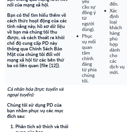
yêu
đến.
nối của mạng xã hội.
cầu sự
Xác
đồng ý
Bạn có thể tìm hiểu thêm về
định
từ
cách thức hoạt động của các
loại
người
tính năng này, hồ sơ dữ liệu
khách
dùng).
về bạn mà chúng tôi thu
hàng
Phục
được, và cách thoát ra khỏi
phù
vụ mối
chế độ cung cấp PD này
hợp
quan
thông qua Chính Sách Bảo
dành
tâm
Mật của chúng tôi đối với
cho
chính
mạng xã hội từ các bên thứ
các
đáng
ba có liên quan {file [12]}.
dịch vụ
từ phía
mới.
chúng
tôi.
Cá nhân hóa (trực tuyến và
ngoại tuyến):
Chúng tôi sử dụng PD của
bạn nhằm phục vụ các mục
đích sau:
Phân tích sở thích và thói
quen của bạn.