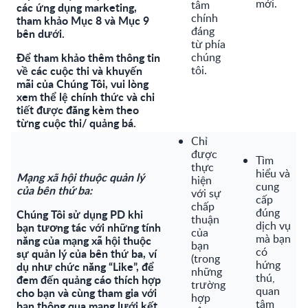
mới.
tâm
các ứng dụng marketing,
chính
tham khảo Mục 8 và Mục 9
đáng
bên dưới.
từ phía
Để tham khảo thêm thông tin
chúng
về các cuộc thi và khuyến
tôi.
mãi của Chúng Tôi, vui lòng
xem thể lệ chính thức và chi
tiết được đăng kèm theo
từng cuộc thi/ quảng bá.
Chỉ
được
Tìm
thực
hiểu và
Mạng xã hội thuộc quản lý
hiện
cung
của bên thứ ba:
với sự
cấp
chấp
đúng
Chúng Tôi sử dụng PD khi
thuận
dịch vụ
bạn tương tác với những tính
của
mà bạn
năng của mạng xã hội thuộc
bạn
có
sự quản lý của bên thứ ba, ví
(trong
hứng
dụ như chức năng “Like”, để
những
thú,
đem đến quảng cáo thích hợp
trường
quan
cho bạn và cùng tham gia với
hợp
tâm
bạn thông qua mạng lưới kết