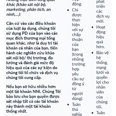
phát
đồng.
khác (khảo sát nội bộ,
triển
marketing, phân tích, an
Chỉ
các
ninh,...):
được
dịch vụ
thực
mới.
Căn cứ vào các điều khoản
hiện
Hoạt
của luật áp dụng, chúng tôi
với sự
động
sử dụng PD của bạn vào các
chấp
hiệu
mục đích thương mại tổng
thuận
quả
quan khác, như là duy trì tài
của
hơn.
khoản cá nhân của bạn, tiến
bạn
hành các nghiên cứu khảo
Bảo vệ
(trong
sát nội bộ/ thị trường, đo
hệ
những
lường và đánh giá mức độ
thống,
trường
hiệu quả của các sự kiện do
mạng
hợp
chúng tôi tổ chức và dịch vụ
lưới và
yêu
chúng tôi cung cấp.
quyền
cầu sự
lợi cho
đồng ý
Nếu bạn sở hữu nhiều hơn
nhân
từ
một tài khoản NNI, Chúng Tôi
viên
người
bảo lưu cho bạn quyền được
của
dùng).
sát nhập tất cả các tài khoản
chúng
Tuân
này thành một tài khoản
tôi.
thủ
thống nhất.
Tuân
nghĩa