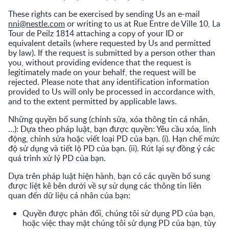
These rights can be exercised by sending Us an e-mail
nni@nestle.com
or writing to us at Rue Entre de Ville 10, La
Tour de Peilz 1814 attaching a copy of your ID or
equivalent details (where requested by Us and permitted
by law). If the request is submitted by a person other than
you, without providing evidence that the request is
legitimately made on your behalf, the request will be
rejected. Please note that any identification information
provided to Us will only be processed in accordance with,
and to the extent permitted by applicable laws.
Những quyền bổ sung (chỉnh sửa, xóa thông tin cá nhân,
…): Dựa theo pháp luật, bạn được quyền: Yêu cầu xóa, linh
động, chỉnh sửa hoặc viết loại PD của bạn. (i). Hạn chế mức
độ sử dụng và tiết lộ PD của bạn. (ii). Rút lại sự đồng ý các
quá trình xử lý PD của bạn.
Dựa trên pháp luật hiện hành, bạn có các quyền bổ sung
được liệt kê bên dưới về sự sử dụng các thông tin liên
quan đến dữ liệu cá nhân của bạn:
Quyền được phản đối, chúng tôi sử dụng PD của bạn,
hoặc việc thay mặt chúng tôi sử dụng PD của bạn, tùy