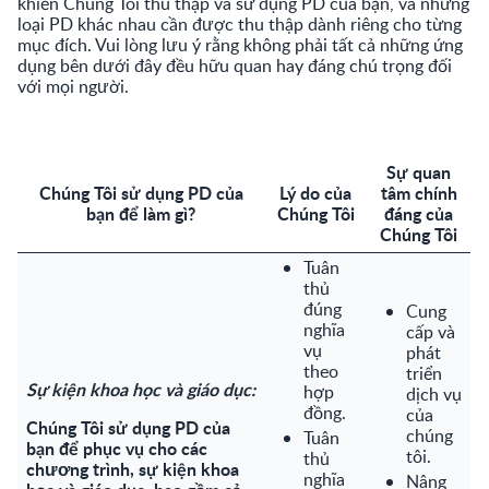
khiến Chúng Tôi thu thập và sử dụng PD của bạn, và những
loại PD khác nhau cần được thu thập dành riêng cho từng
mục đích. Vui lòng lưu ý rằng không phải tất cả những ứng
dụng bên dưới đây đều hữu quan hay đáng chú trọng đối
với mọi người.
Sự quan
Chúng Tôi sử dụng PD của
Lý do của
tâm chính
bạn để làm gì?
Chúng Tôi
đáng của
Chúng Tôi
Tuân
thủ
đúng
Cung
nghĩa
cấp và
vụ
phát
theo
triển
Sự kiện khoa học và giáo dục:
hợp
dịch vụ
đồng.
của
Chúng Tôi sử dụng PD của
chúng
Tuân
bạn để phục vụ cho các
tôi.
thủ
chương trình, sự kiện khoa
nghĩa
Nâng