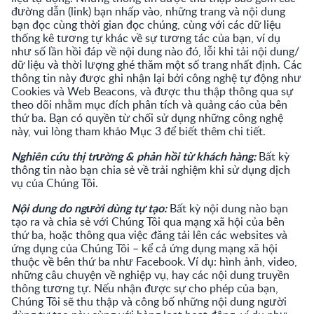
đường dẫn (link) bạn nhấp vào, những trang và nội dung
bạn đọc cùng thời gian đọc chúng, cùng với các dữ liệu
thống kê tương tự khác về sự tương tác của bạn, ví dụ
như số lần hồi đáp về nội dung nào đó, lỗi khi tải nội dung/
dữ liệu và thời lượng ghé thăm một số trang nhất định. Các
thông tin này được ghi nhận lại bởi công nghệ tự động như
Cookies và Web Beacons, và được thu thập thông qua sự
theo dõi nhằm mục đích phân tích và quảng cáo của bên
thứ ba. Bạn có quyền từ chối sử dụng những công nghệ
này, vui lòng tham khảo Mục 3 để biết thêm chi tiết.
Nghiên cứu thị trường & phản hồi từ khách hàng:
Bất kỳ
thông tin nào bạn chia sẻ về trải nghiệm khi sử dụng dịch
vụ của Chúng Tôi.
Nội dung do người dùng tự tạo:
Bất kỳ nội dung nào bạn
tạo ra và chia sẻ với Chúng Tôi qua mạng xã hội của bên
thứ ba, hoặc thông qua việc đăng tải lên các websites và
ứng dụng của Chúng Tôi – kể cả ứng dụng mạng xã hội
thuộc về bên thứ ba như Facebook. Ví dụ: hình ảnh, video,
những câu chuyện về nghiệp vụ, hay các nội dung truyền
thông tương tự. Nếu nhận được sự cho phép của bạn,
Chúng Tôi sẽ thu thập và công bố những nội dung người