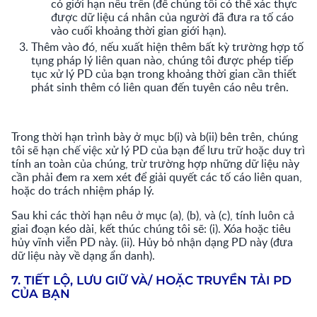
có giới hạn nêu trên (để chúng tôi có thể xác thực
được dữ liệu cá nhân của người đã đưa ra tố cáo
vào cuối khoảng thời gian giới hạn).
Thêm vào đó, nếu xuất hiện thêm bất kỳ trường hợp tố
tụng pháp lý liên quan nào, chúng tôi được phép tiếp
tục xử lý PD của bạn trong khoảng thời gian cần thiết
phát sinh thêm có liên quan đến tuyên cáo nêu trên.
Trong thời hạn trình bày ở mục b(i) và b(ii) bên trên, chúng
tôi sẽ hạn chế việc xử lý PD của bạn để lưu trữ hoặc duy trì
tính an toàn của chúng, trừ trường hợp những dữ liệu này
cần phải đem ra xem xét để giải quyết các tố cáo liên quan,
hoặc do trách nhiệm pháp lý.
Sau khi các thời hạn nêu ở mục (a), (b), và (c), tính luôn cả
giai đoạn kéo dài, kết thúc chúng tôi sẽ: (i). Xóa hoặc tiêu
hủy vĩnh viễn PD này. (ii). Hủy bỏ nhận dạng PD này (đưa
dữ liệu này về dạng ẩn danh).
7. TIẾT LỘ, LƯU GIỮ VÀ/ HOẶC TRUYỀN TẢI PD
CỦA BẠN