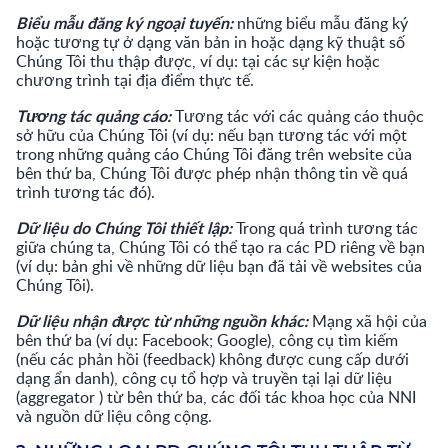
Biểu mẫu đăng ký ngoại tuyến:
những biểu mẫu đăng ký
hoặc tương tự ở dạng văn bản in hoặc dạng kỹ thuật số
Chúng Tôi thu thập được, ví dụ: tại các sự kiện hoặc
chương trình tại địa điểm thực tế.
Tương tác quảng cáo:
Tương tác với các quảng cáo thuộc
sở hữu của Chúng Tôi (ví dụ: nếu bạn tương tác với một
trong những quảng cáo Chúng Tôi đăng trên website của
bên thứ ba, Chúng Tôi được phép nhận thông tin về quá
trình tương tác đó).
Dữ liệu do Chúng Tôi thiết lập:
Trong quá trình tương tác
giữa chúng ta, Chúng Tôi có thể tạo ra các PD riêng về bạn
(ví dụ: bản ghi về những dữ liệu bạn đã tải về websites của
Chúng Tôi).
Dữ liệu nhận được từ những nguồn khác:
Mạng xã hội của
bên thứ ba (ví dụ: Facebook; Google), công cụ tìm kiếm
(nếu các phản hồi (feedback) không được cung cấp dưới
dạng ẩn danh), công cụ tổ hợp và truyền tại lại dữ liệu
(aggregator ) từ bên thứ ba, các đối tác khoa học của NNI
và nguồn dữ liệu công cộng.