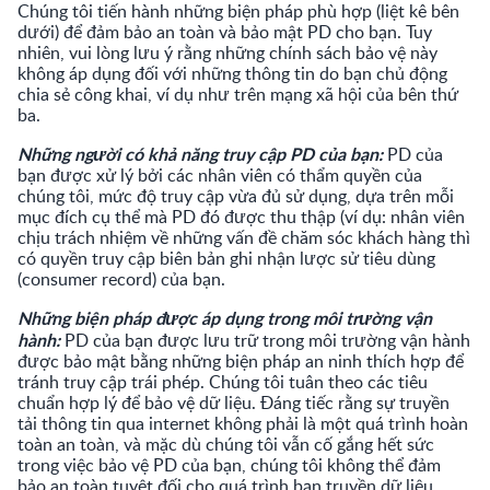
Chúng tôi tiến hành những biện pháp phù hợp (liệt kê bên
dưới) để đảm bảo an toàn và bảo mật PD cho bạn. Tuy
nhiên, vui lòng lưu ý rằng những chính sách bảo vệ này
không áp dụng đối với những thông tin do bạn chủ động
chia sẻ công khai, ví dụ như trên mạng xã hội của bên thứ
ba.
Những người có khả năng truy cập PD của bạn:
PD của
bạn được xử lý bởi các nhân viên có thẩm quyền của
chúng tôi, mức độ truy cập vừa đủ sử dụng, dựa trên mỗi
mục đích cụ thể mà PD đó được thu thập (ví dụ: nhân viên
chịu trách nhiệm về những vấn đề chăm sóc khách hàng thì
có quyền truy cập biên bản ghi nhận lược sử tiêu dùng
(consumer record) của bạn.
Những biện pháp được áp dụng trong môi trường vận
hành:
PD của bạn được lưu trữ trong môi trường vận hành
được bảo mật bằng những biện pháp an ninh thích hợp để
tránh truy cập trái phép. Chúng tôi tuân theo các tiêu
chuẩn hợp lý để bảo vệ dữ liệu. Đáng tiếc rằng sự truyền
tải thông tin qua internet không phải là một quá trình hoàn
toàn an toàn, và mặc dù chúng tôi vẫn cố gắng hết sức
trong việc bảo vệ PD của bạn, chúng tôi không thể đảm
bảo an toàn tuyệt đối cho quá trình bạn truyền dữ liệu