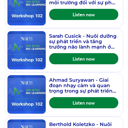
môi trường đối với sự phát
triển và tăng trưởng của
trẻ em - Hội thảo 102 -
Listen now
Phiên 2 - Tập 20
Sarah Cusick - Nuôi dưỡng
sự phát triển và tăng
trưởng não lành mạnh ở
trẻ nhỏ - Hội thảo 102 -
Phiên 1 - Tập 18
Listen now
Ahmad Suryawan - Giai
đoạn nhạy cảm và quan
trọng trong sự phát triển
của trẻ - Hội thảo 102 -
Phiên 1 - Tập 17
Listen now
Berthold Koletzko - Nuôi