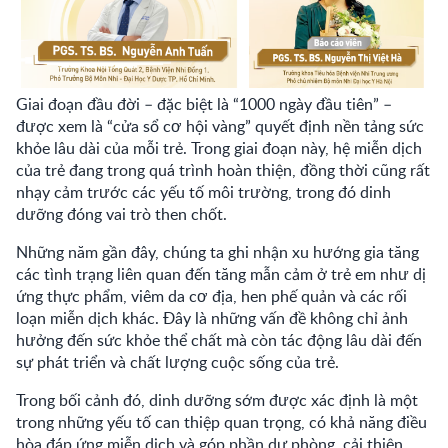
Giai đoạn đầu đời – đặc biệt là “1000 ngày đầu tiên” –
được xem là “cửa sổ cơ hội vàng” quyết định nền tảng sức
khỏe lâu dài của mỗi trẻ. Trong giai đoạn này, hệ miễn dịch
của trẻ đang trong quá trình hoàn thiện, đồng thời cũng rất
nhạy cảm trước các yếu tố môi trường, trong đó dinh
dưỡng đóng vai trò then chốt.
Những năm gần đây, chúng ta ghi nhận xu hướng gia tăng
các tình trạng liên quan đến tăng mẫn cảm ở trẻ em như dị
ứng thực phẩm, viêm da cơ địa, hen phế quản và các rối
loạn miễn dịch khác. Đây là những vấn đề không chỉ ảnh
hưởng đến sức khỏe thể chất mà còn tác động lâu dài đến
sự phát triển và chất lượng cuộc sống của trẻ.
Trong bối cảnh đó, dinh dưỡng sớm được xác định là một
trong những yếu tố can thiệp quan trọng, có khả năng điều
hòa đáp ứng miễn dịch và góp phần dự phòng, cải thiện