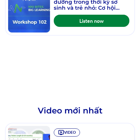
dưỡng trong thời kỳ sơ
sinh và trẻ nhỏ: Cơ hội
phòng ngừa - Hội thảo 102
- Phiên 3 - Tập 29
Listen now
Video mới nhất
VIDEO