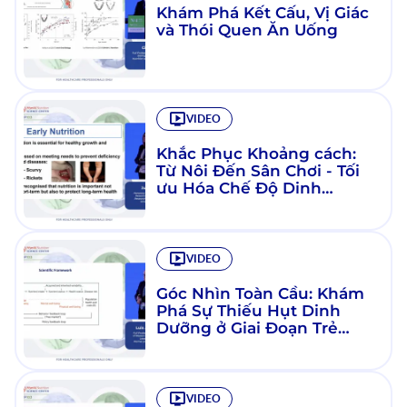
Khám Phá Kết Cấu, Vị Giác
và Thói Quen Ăn Uống
VIDEO
Khắc Phục Khoảng cách:
Từ Nôi Đến Sân Chơi - Tối
ưu Hóa Chế Độ Dinh
Dưỡng Cho Trẻ Sơ Sinh,
Trẻ Mới Biết Đi Và Trẻ Mẫu
Giáo
VIDEO
Góc Nhìn Toàn Cầu: Khám
Phá Sự Thiếu Hụt Dinh
Dưỡng ở Giai Đoạn Trẻ
Mầm Non
VIDEO