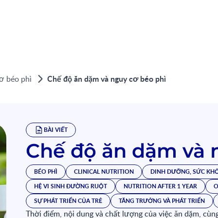
Chế độ ăn dặm và nguy cơ béo phì
ơ béo phì
BÀI VIẾT
Chế độ ăn dặm và 
BÉO PHÌ
CLINICAL NUTRITION
DINH DƯỠNG, SỨC KH
HỆ VI SINH ĐƯỜNG RUỘT
NUTRITION AFTER 1 YEAR
O
SỰ PHÁT TRIỂN CỦA TRẺ
TĂNG TRƯỞNG VÀ PHÁT TRIỂN
Thời điểm, nội dung và chất lượng của việc ăn dặm, cùng