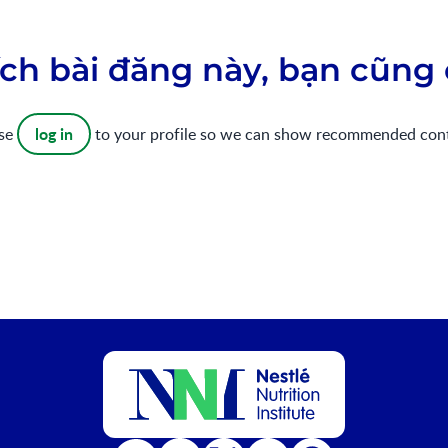
ch bài đăng này, bạn cũng 
log in
ase
to your profile so we can show recommended con