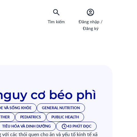
Tìm kiếm
Đăng nhập /
Đăng ký
nguy cơ béo phì
ỎE VÀ SỐNG KHỎE
GENERAL NUTRITION
THER
PEDIATRICS
PUBLIC HEALTH
TIÊU HÓA VÀ DINH DƯỠNG
43 PHÚT ĐỌC
 với các thói quen cho ăn và yếu tố kinh tế xã