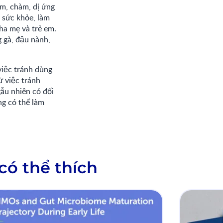
 chàm, dị ứng
 sức khỏe, làm
ha mẹ và trẻ em.
g gà, đậu nành,
iệc tránh dùng
̀ việc tránh
ẫu nhiên có đối
g có thể làm
có thể thích