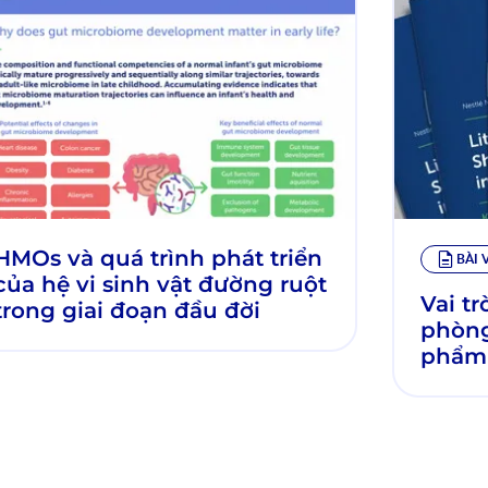
HMOs và quá trình phát triển
BÀI 
của hệ vi sinh vật đường ruột
Vai t
trong giai đoạn đầu đời
phòng
phẩm