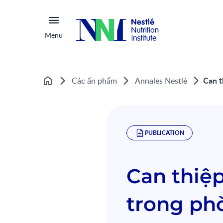
Menu
Can t
Các ấn phẩm
Annales Nestlé
Home
PUBLICATION
Can thiệ
trong ph