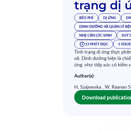
trạng dị 
BÉO PHÌ
DỊ ỨNG
DI
DINH DƯỠNG VÀ QUẢN LÝ BỆ
NHẸ CÂN LÚC SINH
SUY 
13 PHÚT ĐỌC
1 ISSU
Tình trạng dị ứng thực phẩ
nề. Dinh dưỡng hiện là chi
ứng, như tiếp xúc có kiểm 
Author(s):
H. Szajewska , W. Raanan Sha
Download publicatio