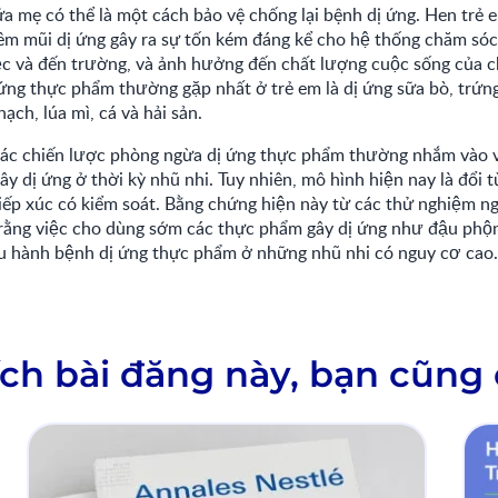
a mẹ có thể là một cách bảo vệ chống lại bệnh dị ứng. Hen trẻ em,
êm mũi dị ứng gây ra sự tốn kém đáng kể cho hệ thống chăm sóc
ệc và đến trường, và ảnh hưởng đến chất lượng cuộc sống của c
̣ ứng thực phẩm thường gặp nhất ở trẻ em là dị ứng sữa bò, trứn
̣ch, lúa mì, cá và hải sản.
ác chiến lược phòng ngừa dị ứng thực phẩm thường nhắm vào v
y dị ứng ở thời kỳ nhũ nhi. Tuy nhiên, mô hình hiện nay là đổi tư
ếp xúc có kiểm soát. Bằng chứng hiện này từ các thử nghiệm ng
ằng việc cho dùng sớm các thực phẩm gây dị ứng như đậu phộn
ưu hành bệnh dị ứng thực phẩm ở những nhũ nhi có nguy cơ cao.
ch bài đăng này, bạn cũng 