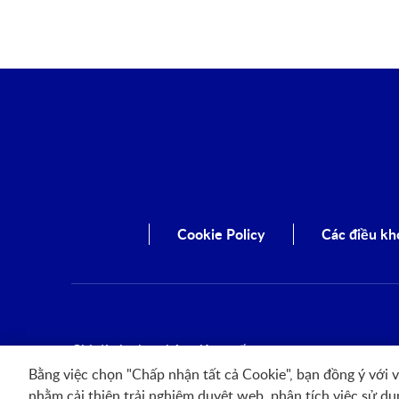
Cookie Policy
Các điều kh
Chỉ dành cho nhân viên y tế
2026 Nestlé Nutrition Institute
Bằng việc chọn "Chấp nhận tất cả Cookie", bạn đồng ý với vi
nhằm cải thiện trải nghiệm duyệt web, phân tích việc sử dụn