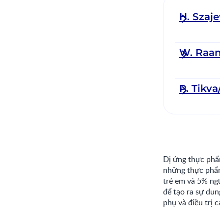
H. Szaj
W. Raa
P. Tikva
Dị ứng thực phâ
những thực phẩm 
trẻ em và 5% ng
để tạo ra sự dun
phụ và điều trị c