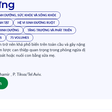
ứng
NH DƯỠNG, SỨC KHỎE VÀ SỐNG KHỎE
NH TẬT
HỆ VI SINH ĐƯỜNG RUỘT
DINH DƯỠNG
TĂNG TRƯỞNG VÀ PHÁT TRIỂN
ES
75 VOLUMES
m trở nên khá phổ biến trên toàn cầu và gây nặng
ến lược can thiệp quan trọng trong phòng ngừa dị
soát hoặc nuôi con bằng sữa mẹ.
mir , P. Tikva/Tel Aviv.
n