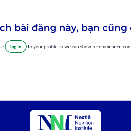
ch bài đăng này, bạn cũng 
log in
ase
to your profile so we can show recommended con