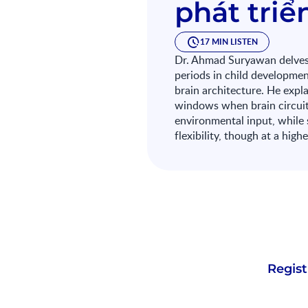
phát triể
17 MIN LISTEN
Dr. Ahmad Suryawan delves i
periods in child developme
brain architecture. He explai
windows when brain circuits
environmental input, while 
flexibility, though at a high
Regist