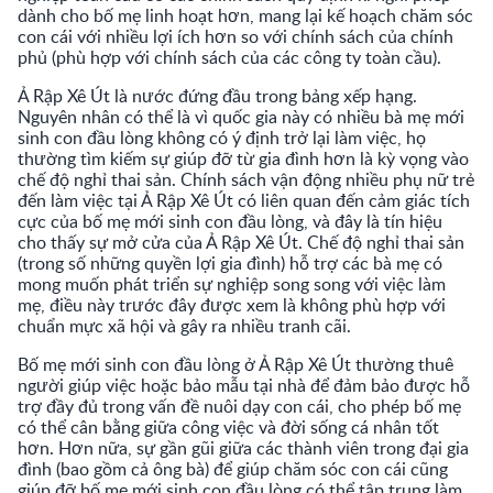
dành cho bố mẹ linh hoạt hơn, mang lại kế hoạch chăm sóc
con cái với nhiều lợi ích hơn so với chính sách của chính
phủ (phù hợp với chính sách của các công ty toàn cầu).
Ả Rập Xê Út là nước đứng đầu trong bảng xếp hạng.
Nguyên nhân có thể là vì quốc gia này có nhiều bà mẹ mới
sinh con đầu lòng không có ý định trở lại làm việc, họ
thường tìm kiếm sự giúp đỡ từ gia đình hơn là kỳ vọng vào
chế độ nghỉ thai sản. Chính sách vận động nhiều phụ nữ trẻ
đến làm việc tại Ả Rập Xê Út có liên quan đến cảm giác tích
cực của bố mẹ mới sinh con đầu lòng, và đây là tín hiệu
cho thấy sự mở cửa của Ả Rập Xê Út. Chế độ nghỉ thai sản
(trong số những quyền lợi gia đình) hỗ trợ các bà mẹ có
mong muốn phát triển sự nghiệp song song với việc làm
mẹ, điều này trước đây được xem là không phù hợp với
chuẩn mực xã hội và gây ra nhiều tranh cãi.
Bố mẹ mới sinh con đầu lòng ở Ả Rập Xê Út thường thuê
người giúp việc hoặc bảo mẫu tại nhà để đảm bảo được hỗ
trợ đầy đủ trong vấn đề nuôi dạy con cái, cho phép bố mẹ
có thể cân bằng giữa công việc và đời sống cá nhân tốt
hơn. Hơn nữa, sự gần gũi giữa các thành viên trong đại gia
đình (bao gồm cả ông bà) để giúp chăm sóc con cái cũng
giúp đỡ bố mẹ mới sinh con đầu lòng có thể tập trung làm