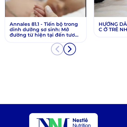
Annales 81.1 - Tiến bộ trong
HƯỚNG DẪN
dinh dưỡng sơ sinh: Mở
C Ở TRẺ N
đường từ hiện tại đến tương
lai