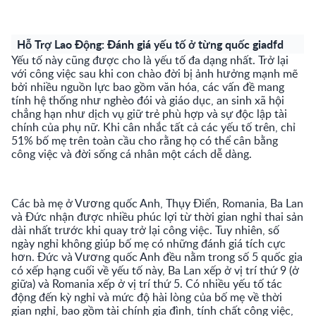
Hỗ Trợ Lao Động: Đánh giá yếu tố ở từng quốc giadfd
Yếu tố này cũng được cho là yếu tố đa dạng nhất. Trở lại
với công việc sau khi con chào đời bị ảnh hưởng mạnh mẽ
bởi nhiều nguồn lực bao gồm văn hóa, các vấn đề mang
tính hệ thống như nghèo đói và giáo dục, an sinh xã hội
chẳng hạn như dịch vụ giữ trẻ phù hợp và sự độc lập tài
chính của phụ nữ. Khi cân nhắc tất cả các yếu tố trên, chỉ
51% bố mẹ trên toàn cầu cho rằng họ có thể cân bằng
công việc và đời sống cá nhân một cách dễ dàng.
Các bà mẹ ở Vương quốc Anh, Thụy Điển, Romania, Ba Lan
và Đức nhận được nhiều phúc lợi từ thời gian nghỉ thai sản
dài nhất trước khi quay trở lại công việc. Tuy nhiên, số
ngày nghỉ không giúp bố mẹ có những đánh giá tích cực
hơn. Đức và Vương quốc Anh đều nằm trong số 5 quốc gia
có xếp hạng cuối về yếu tố này, Ba Lan xếp ở vị trí thứ 9 (ở
giữa) và Romania xếp ở vị trí thứ 5. Có nhiều yếu tố tác
động đến kỳ nghỉ và mức độ hài lòng của bố mẹ về thời
gian nghỉ, bao gồm tài chính gia đình, tính chất công việc,