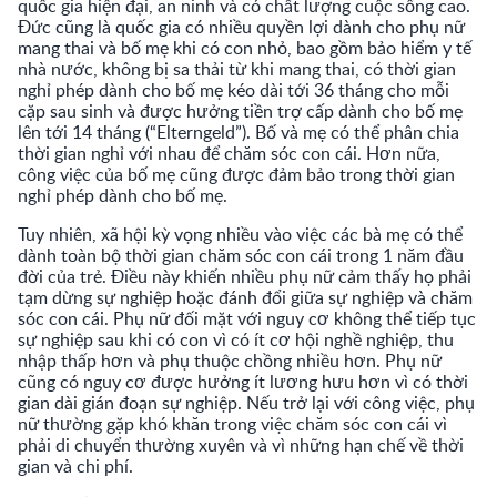
quốc gia hiện đại, an ninh và có chất lượng cuộc sống cao.
Đức cũng là quốc gia có nhiều quyền lợi dành cho phụ nữ
mang thai và bố mẹ khi có con nhỏ, bao gồm bảo hiểm y tế
nhà nước, không bị sa thải từ khi mang thai, có thời gian
nghỉ phép dành cho bố mẹ kéo dài tới 36 tháng cho mỗi
cặp sau sinh và được hưởng tiền trợ cấp dành cho bố mẹ
lên tới 14 tháng (“Elterngeld”). Bố và mẹ có thể phân chia
thời gian nghỉ với nhau để chăm sóc con cái. Hơn nữa,
công việc của bố mẹ cũng được đảm bảo trong thời gian
nghỉ phép dành cho bố mẹ.
Tuy nhiên, xã hội kỳ vọng nhiều vào việc các bà mẹ có thể
dành toàn bộ thời gian chăm sóc con cái trong 1 năm đầu
đời của trẻ. Điều này khiến nhiều phụ nữ cảm thấy họ phải
tạm dừng sự nghiệp hoặc đánh đổi giữa sự nghiệp và chăm
sóc con cái. Phụ nữ đối mặt với nguy cơ không thể tiếp tục
sự nghiệp sau khi có con vì có ít cơ hội nghề nghiệp, thu
nhập thấp hơn và phụ thuộc chồng nhiều hơn. Phụ nữ
cũng có nguy cơ được hưởng ít lương hưu hơn vì có thời
gian dài gián đoạn sự nghiệp. Nếu trở lại với công việc, phụ
nữ thường gặp khó khăn trong việc chăm sóc con cái vì
phải di chuyển thường xuyên và vì những hạn chế về thời
gian và chi phí.