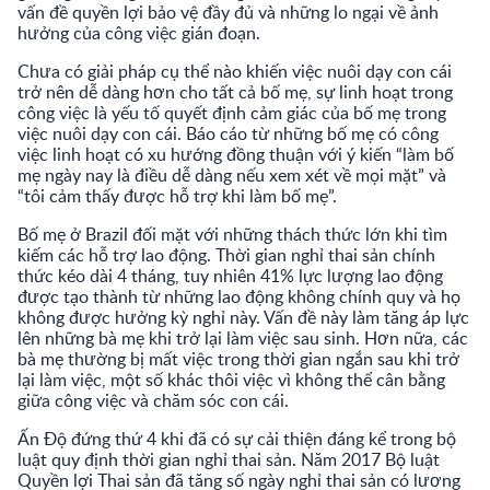
vấn đề quyền lợi bảo vệ đầy đủ và những lo ngại về ảnh
hưởng của công việc gián đoạn.
Chưa có giải pháp cụ thể nào khiến việc nuôi dạy con cái
trở nên dễ dàng hơn cho tất cả bố mẹ, sự linh hoạt trong
công việc là yếu tố quyết định cảm giác của bố mẹ trong
việc nuôi dạy con cái. Báo cáo từ những bố mẹ có công
việc linh hoạt có xu hướng đồng thuận với ý kiến “làm bố
mẹ ngày nay là điều dễ dàng nếu xem xét về mọi mặt” và
“tôi cảm thấy được hỗ trợ khi làm bố mẹ”.
Bố mẹ ở Brazil đối mặt với những thách thức lớn khi tìm
kiếm các hỗ trợ lao động. Thời gian nghỉ thai sản chính
thức kéo dài 4 tháng, tuy nhiên 41% lực lượng lao động
được tạo thành từ những lao động không chính quy và họ
không được hưởng kỳ nghỉ này. Vấn đề này làm tăng áp lực
lên những bà mẹ khi trở lại làm việc sau sinh. Hơn nữa, các
bà mẹ thường bị mất việc trong thời gian ngắn sau khi trở
lại làm việc, một số khác thôi việc vì không thể cân bằng
giữa công việc và chăm sóc con cái.
Ấn Độ đứng thứ 4 khi đã có sự cải thiện đáng kể trong bộ
luật quy định thời gian nghỉ thai sản. Năm 2017 Bộ luật
Quyền lợi Thai sản đã tăng số ngày nghỉ thai sản có lương