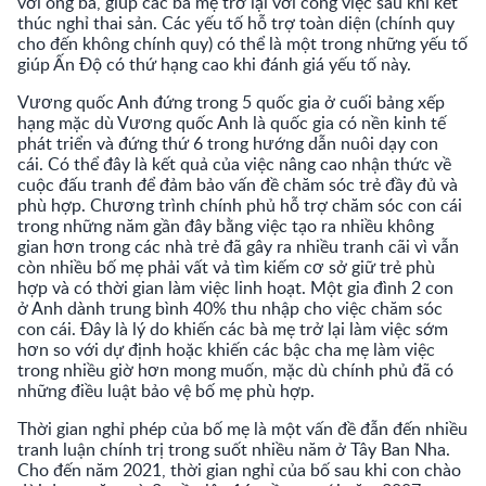
với ông bà, giúp các bà mẹ trở lại với công việc sau khi kết
thúc nghỉ thai sản. Các yếu tố hỗ trợ toàn diện (chính quy
cho đến không chính quy) có thể là một trong những yếu tố
giúp Ấn Độ có thứ hạng cao khi đánh giá yếu tố này.
Vương quốc Anh đứng trong 5 quốc gia ở cuối bảng xếp
hạng mặc dù Vương quốc Anh là quốc gia có nền kinh tế
phát triển và đứng thứ 6 trong hướng dẫn nuôi dạy con
cái. Có thể đây là kết quả của việc nâng cao nhận thức về
cuộc đấu tranh để đảm bảo vấn đề chăm sóc trẻ đầy đủ và
phù hợp. Chương trình chính phủ hỗ trợ chăm sóc con cái
trong những năm gần đây bằng việc tạo ra nhiều không
gian hơn trong các nhà trẻ đã gây ra nhiều tranh cãi vì vẫn
còn nhiều bố mẹ phải vất vả tìm kiếm cơ sở giữ trẻ phù
hợp và có thời gian làm việc linh hoạt. Một gia đình 2 con
ở Anh dành trung bình 40% thu nhập cho việc chăm sóc
con cái. Đây là lý do khiến các bà mẹ trở lại làm việc sớm
hơn so với dự định hoặc khiến các bậc cha mẹ làm việc
trong nhiều giờ hơn mong muốn, mặc dù chính phủ đã có
những điều luật bảo vệ bố mẹ phù hợp.
Thời gian nghỉ phép của bố mẹ là một vấn đề đẫn đến nhiều
tranh luận chính trị trong suốt nhiều năm ở Tây Ban Nha.
Cho đến năm 2021, thời gian nghỉ của bố sau khi con chào