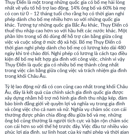
Thụy Điển là một trong những quốc gia có bố mẹ hài lòng
nhất về yếu tố hỗ trợ lao động, 14% ông bố và 60% bà mẹ
có con từ 0 – 12 tháng tuổi cho rằng họ có thời gian nghỉ
phép dành cho bố mẹ nhiều hơn so với những quốc gia
khác. Tương tự những quốc gia Bắc Âu khác, Thụy Điển có
thuế thu nhập cao hơn so với hầu hết các nước khác. Một
phần lớn trong số đó dùng để hỗ trợ cân bằng giữa công
việc và cuộc sống ở mức độ xã hội. Bố mẹ Thụy Điển có
thời gian nghỉ phép dành cho bố mẹ có lương kéo dài 480
ngày khi trẻ chào đời. Nghỉ phép có lương là cách tạo điều
kiện để bố mẹ kết hợp gia đình với công việc, chính vì vậy
Thụy Điển là quốc gia có nhiều bố mẹ thành công nhất
trong việc cân bằng giữa công việc và trách nhiệm gia đình
trong khối Châu Âu.
Tỷ lệ lao động nữ đã có con cũng cao nhất trong khối Châu
Âu, đây là kết quả của chính sách gia đình quốc gia được
xây dựng nhằm hỗ trợ mô hình gia đình thu nhập kép, đảm
bảo bình đẳng giới về quyền lợi và nghĩa vụ trong gia đình
và công việc cho cả nam và nữ. Nghĩa vụ chăm sóc con cái
thường được phân chia đồng đều giữa bố và mẹ, những
ông bố cũng thường là người tích cực và bận rộn chăm sóc
con cái hơn so với thế hệ trước đây. Việc đầu tư nhiều vào
phúc lợi gia đình, sự linh hoạt của kỳ nghỉ phép và thời gian