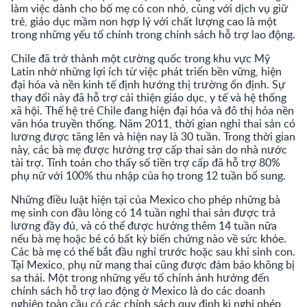
làm việc dành cho bố mẹ có con nhỏ, cùng với dịch vụ giữ
trẻ, giáo dục mầm non hợp lý với chất lượng cao là một
trong những yếu tố chính trong chính sách hỗ trợ lao động.
Chile đã trở thành một cường quốc trong khu vực Mỹ
Latin nhờ những lợi ích từ việc phát triển bền vững, hiện
đại hóa và nền kinh tế định hướng thị trường ổn định. Sự
thay đổi này đã hỗ trợ cải thiện giáo dục, y tế và hệ thống
xã hội. Thế hệ trẻ Chile đang hiện đại hóa và đô thị hóa nền
văn hóa truyền thống. Năm 2011, thời gian nghỉ thai sản có
lương được tăng lên và hiện nay là 30 tuần. Trong thời gian
này, các bà mẹ được hưởng trợ cấp thai sản do nhà nước
tài trợ. Tính toán cho thấy số tiền trợ cấp đã hỗ trợ 80%
phụ nữ với 100% thu nhập của họ trong 12 tuần bổ sung.
Những điều luật hiện tại của Mexico cho phép những bà
mẹ sinh con đầu lòng có 14 tuần nghỉ thai sản được trả
lương đầy đủ, và có thể được hưởng thêm 14 tuần nữa
nếu bà mẹ hoặc bé có bất kỳ biến chứng nào về sức khỏe.
Các bà mẹ có thể bắt đầu nghỉ trước hoặc sau khi sinh con.
Tại Mexico, phụ nữ mang thai cũng được đảm bảo không bị
sa thải. Một trong những yếu tố chính ảnh hưởng đến
chính sách hỗ trợ lao động ở Mexico là do các doanh
nghiệp toàn cầu có các chính sách quy định kì nghỉ phép