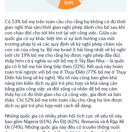
Có 53% bố mẹ trên toàn cầu cho rằng họ không có đủ thời
gian nghỉ thai sản/thời gian nghỉ phép dành cho bố sau khi
con chào đời cho tới khi trở lại với công việc. Giữa các
quốc gia có sự khác biệt lớn vì sự ảnh hưởng của môi
trường pháp lý và các quy định về kỳ nghỉ phép chăm sóc
con cái của công ty. Bố mẹ Israel ít hài lòng nhất về kỳ nghỉ
(với chỉ 19% bố mẹ cho rằng họ được nghỉ phép đầy đủ),
thấp hơn có ý nghĩa so với bố mẹ ở Tây Ban Nha – là quốc
gia có ít bố mẹ hài lòng tiếp theo (32%). Kết quả này hoàn
toàn trái ngược với bố mẹ ở Thụy Điển (77% bố mẹ ở Thụy
Điển hài lòng về kỳ nghỉ). Yếu tố này cũng bao gồm khả
năng tìm kiếm dịch vụ giữ trẻ phù hợp và khả năng cân
bằng giữa công việc và đời sống cá nhân để bố mẹ cảm
thấy họ có đủ thời gian cho cả công việc, gia đình và bản
thân. Chỉ 52% bố mẹ trên toàn cầu cho rằng họ tìm được
dịch vụ giữ trẻ phù hợp một cách dễ dàng.
Những quốc gia có nhiều phản hồi tích cực về yếu tố này
bao gồm Nigeria (61%), Ấn Độ (62%), Romania và Ả Rập Xê
Út (74%). Những quốc gia này đều có truyền thống nuôi