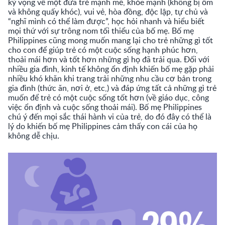
kỳ vọng về một đứa trẻ mạnh mẽ, khỏe mạnh (không bị ốm
và không quấy khóc), vui vẻ, hòa đồng, độc lập, tự chủ và
“nghĩ mình có thể làm được”, học hỏi nhanh và hiểu biết
mọi thứ với sự trông nom tối thiểu của bố mẹ. Bố mẹ
Philippines cũng mong muốn mang lại cho trẻ những gì tốt
cho con để giúp trẻ có một cuộc sống hạnh phúc hơn,
thoải mái hơn và tốt hơn những gì họ đã trải qua. Đối với
nhiều gia đình, kinh tế không ổn định khiến bố mẹ gặp phải
nhiều khó khăn khi trang trải những nhu cầu cơ bản trong
gia đình (thức ăn, nơi ở, etc,) và đáp ứng tất cả những gì trẻ
muốn để trẻ có một cuộc sống tốt hơn (về giáo dục, công
việc ổn định và cuộc sống thoải mái). Bố mẹ Philippines
chú ý đến mọi sắc thái hành vi của trẻ, do đó đây có thể là
lý do khiến bố mẹ Philippines cảm thấy con cái của họ
không dễ chịu.