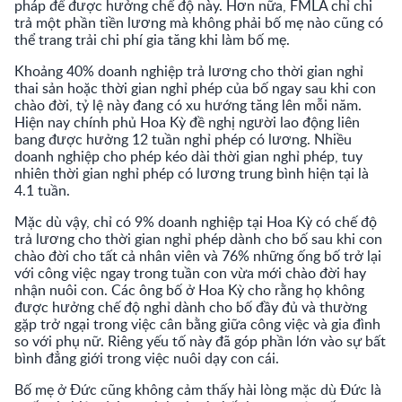
pháp để được hưởng chế độ này. Hơn nữa, FMLA chỉ chi
trả một phần tiền lương mà không phải bố mẹ nào cũng có
thể trang trải chi phí gia tăng khi làm bố mẹ.
Khoảng 40% doanh nghiệp trả lương cho thời gian nghỉ
thai sản hoặc thời gian nghỉ phép của bố ngay sau khi con
chào đời, tỷ lệ này đang có xu hướng tăng lên mỗi năm.
Hiện nay chính phủ Hoa Kỳ đề nghị người lao động liên
bang được hưởng 12 tuần nghỉ phép có lương. Nhiều
doanh nghiệp cho phép kéo dài thời gian nghỉ phép, tuy
nhiên thời gian nghỉ phép có lương trung bình hiện tại là
4.1 tuần.
Mặc dù vậy, chỉ có 9% doanh nghiệp tại Hoa Kỳ có chế độ
trả lương cho thời gian nghỉ phép dành cho bố sau khi con
chào đời cho tất cả nhân viên và 76% những ống bố trở lại
với công việc ngay trong tuần con vừa mới chào đời hay
nhận nuôi con. Các ông bố ở Hoa Kỳ cho rằng họ không
được hưởng chế độ nghỉ dành cho bố đầy đủ và thường
gặp trở ngại trong việc cân bằng giữa công việc và gia đình
so với phụ nữ. Riêng yếu tố này đã góp phần lớn vào sự bất
bình đẳng giới trong việc nuôi dạy con cái.
Bố mẹ ở Đức cũng không cảm thấy hài lòng mặc dù Đức là