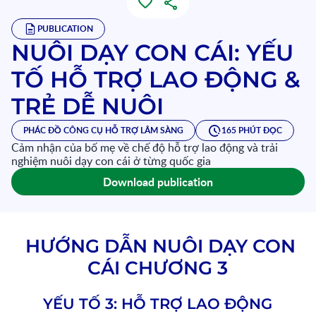
PUBLICATION
NUÔI DẠY CON CÁI: YẾU
TỐ HỖ TRỢ LAO ĐỘNG &
TRẺ DỄ NUÔI
PHÁC ĐỒ CÔNG CỤ HỖ TRỢ LÂM SÀNG
165 PHÚT ĐỌC
Cảm nhận của bố mẹ về chế độ hỗ trợ lao động và trải
nghiệm nuôi dạy con cái ở từng quốc gia
Download publication
HƯỚNG DẪN NUÔI DẠY CON
CÁI CHƯƠNG 3
YẾU TỐ 3: HỖ TRỢ LAO ĐỘNG