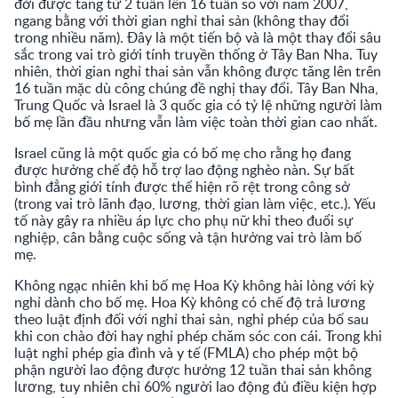
đời được tăng từ 2 tuần lên 16 tuần so với năm 2007,
ngang bằng với thời gian nghỉ thai sản (không thay đổi
trong nhiều năm). Đây là một tiến bộ và là một thay đổi sâu
sắc trong vai trò giới tính truyền thống ở Tây Ban Nha. Tuy
nhiên, thời gian nghỉ thai sản vẫn không được tăng lên trên
16 tuần mặc dù công chúng đề nghị thay đổi. Tây Ban Nha,
Trung Quốc và Israel là 3 quốc gia có tỷ lệ những người làm
bố mẹ lần đầu nhưng vẫn làm việc toàn thời gian cao nhất.
Israel cũng là một quốc gia có bố mẹ cho rằng họ đang
được hưởng chế độ hỗ trợ lao động nghèo nàn. Sự bất
bình đẳng giới tính được thể hiện rõ rệt trong công sở
(trong vai trò lãnh đạo, lương, thời gian làm việc, etc.). Yếu
tố này gây ra nhiều áp lực cho phụ nữ khi theo đuổi sự
nghiệp, cân bằng cuộc sống và tận hưởng vai trò làm bố
mẹ.
Không ngạc nhiên khi bố mẹ Hoa Kỳ không hài lòng với kỳ
nghỉ dành cho bố mẹ. Hoa Kỳ không có chế độ trả lương
theo luật định đối với nghỉ thai sản, nghỉ phép của bố sau
khi con chào đời hay nghỉ phép chăm sóc con cái. Trong khi
luật nghỉ phép gia đình và y tế (FMLA) cho phép một bộ
phận người lao động được hưởng 12 tuần thai sản không
lương, tuy nhiên chỉ 60% người lao động đủ điều kiện hợp