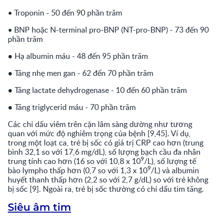
• Troponin - 50 đến 90 phần trăm
• BNP hoặc N-terminal pro-BNP (NT-pro-BNP) - 73 đến 90
phần trăm
● Hạ albumin máu - 48 đến 95 phần trăm
● Tăng nhẹ men gan - 62 đến 70 phần trăm
● Tăng lactate dehydrogenase - 10 đến 60 phần trăm
● Tăng triglycerid máu - 70 phần trăm
Các chỉ dấu viêm trên cận lâm sàng dường như tương
quan với mức độ nghiêm trọng của bệnh [9,45]. Ví dụ,
trong một loạt ca, trẻ bị sốc có giá trị CRP cao hơn (trung
bình 32,1 so với 17,6 mg/dL), số lượng bạch cầu đa nhân
9
trung tính cao hơn (16 so với 10,8 x 10
/L), số lượng tế
9
bào lympho thấp hơn (0,7 so với 1,3 x 10
/L) và albumin
huyết thanh thấp hơn (2,2 so với 2,7 g/dL) so với trẻ không
bị sốc [9]. Ngoài ra, trẻ bị sốc thường có chỉ dấu tim tăng.
Siêu âm tim