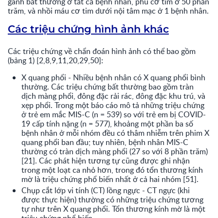
gánh bất thường ở tất cả bệnh nhân, phù cơ tim ở 50 phần
trăm, và nhồi máu cơ tim dưới nội tâm mạc ở 1 bệnh nhân.
Các triệu chứng hình ảnh khác
Các triệu chứng về chẩn đoán hình ảnh có thể bao gồm
(bảng 1) [2,8,9,11,20,29,50]:
X quang phổi -
Nhiều bệnh nhân có X quang phổi bình
thường. Các triệu chứng bất thường bao gồm tràn
dịch màng phổi, đông đặc rải rác, đông đặc khu trú, và
xẹp phổi. Trong một báo cáo mô tả những triệu chứng
ở trẻ em mắc MIS-C (n = 539) so với trẻ em bị COVID-
19 cấp tính nặng (n = 577), khoảng một phần ba số
bệnh nhân ở mỗi nhóm đều có thâm nhiễm trên phim X
quang phổi ban đầu; tuy nhiên, bệnh nhân MIS-C
thường có tràn dịch màng phổi (27 so với 8 phần trăm)
[21]. Các phát hiện tương tự cũng được ghi nhận
trong một loạt ca nhỏ hơn, trong đó tổn thương kính
mờ là triệu chứng phổ biến nhất ở cả hai nhóm [51].
Chụp cắt lớp vi tính (CT) lồng ngực -
CT ngực (khi
được thực hiện) thường có những triệu chứng tương
tự như trên X quang phổi. Tổn thương kính mờ là một