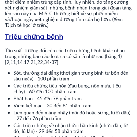
thời điểm nhiễm trùng cấp tính. Tuy nhiên, do tăng cường
xét nghiệm giám sát, những bệnh nhân trong giai đoạn tăng
lên sau này của MIS-C thường biết về sự phơi nhiễm
và/hoặc ngày xét nghiệm dương tính của họ hơn. (Xem
'Dịch tễ học' ở trên.)
Triệu chứng bệnh
Tần suất tương đối của các triệu chứng bệnh khác nhau
trong những báo cáo loạt ca có sẵn là như sau (bảng 1)
[9,11,14,17,21,22,34-37]:
Sốt, thường dai dẳng (thời gian trung bình từ bốn đến
sáu ngày) - 100 phần trăm
Các triệu chứng tiêu hóa (đau bụng, nôn mửa, tiêu
chảy) - 60 đến 100 phần trăm
Phát ban - 45 đến 76 phần trăm
Viêm kết mạc - 30 đến 81 phần trăm
Liên quan đến màng nhầy (môi đỏ hoặc sưng, lưỡi dâu)
- 27 đến 76 phần trăm
Các triệu chứng về nhận thức thần kinh (nhức đầu, lờ
đờ, lú lẫn) - 29 đến 58 phần trăm