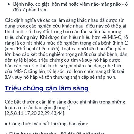
Bệnh não, co giật, hôn mê hoặc viêm não-màng não - 6
đến 7 phần trăm
Các định nghĩa về các ca lâm sàng khác nhau đã được sử
dụng trong các nghiên cứu khác nhau, điều này có thể giải
thích một số thay đổi trong báo cáo tần suất của những
triệu chứng này. Khi được tìm hiểu nhiều hơn về MIS-C, rõ
ràng là có rất nhiều mức độ nghiêm trọng của bệnh (hình 1)
(xem 'Phổ bệnh' bên dưới). Loạt ca nhỏ hơn ban đầu phần
lớn báo cáo kết thúc nghiêm trọng nhất của phổ bệnh, dẫn
đến tỷ lệ bị sốc, triệu chứng cơ tim và suy hô hấp được
báo cáo cao. Có thể là khi sự ghi nhận các dạng nhẹ hơn
của MIS-C tăng lên, tỷ lệ sốc, rối loạn chức năng thất trái
(LV), suy hô hấp và tổn thương thận cấp sẽ thấp hơn.
Triệu chứng cận lâm sàng
Các bất thường cận lâm sàng được ghi nhận trong những
loạt ca có sẵn bao gồm (bảng 1)
[2,5,8,11,17,20,22,29,43,44]:
● Công thức máu bất thường, bao gồm: