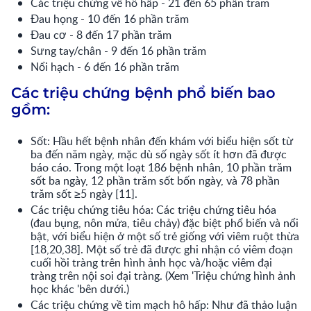
Các triệu chứng về hô hấp - 21 đến 65 phần trăm
Đau họng - 10 đến 16 phần trăm
Đau cơ - 8 đến 17 phần trăm
Sưng tay/chân - 9 đến 16 phần trăm
Nổi hạch - 6 đến 16 phần trăm
Các triệu chứng bệnh phổ biến bao
gồm:
Sốt:
Hầu hết bệnh nhân đến khám với biểu hiện sốt từ
ba đến năm ngày, mặc dù số ngày sốt ít hơn đã được
báo cáo. Trong một loạt 186 bệnh nhân, 10 phần trăm
sốt ba ngày, 12 phần trăm sốt bốn ngày, và 78 phần
trăm sốt ≥5 ngày [11].
Các triệu chứng tiêu hóa:
Các triệu chứng tiêu hóa
(đau bụng, nôn mửa, tiêu chảy) đặc biệt phổ biến và nổi
bật, với biểu hiện ở một số trẻ giống với viêm ruột thừa
[18,20,38]. Một số trẻ đã được ghi nhận có viêm đoạn
cuối hồi tràng trên hình ảnh học và/hoặc viêm đại
tràng trên nội soi đại tràng. (Xem 'Triệu chứng hình ảnh
học khác 'bên dưới.)
Các triệu chứng về tim mạch hô hấp:
Như đã thảo luận