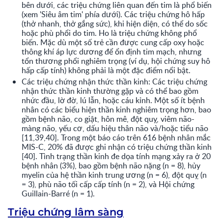
bên dưới, các triệu chứng liên quan đến tim là phổ biến
(xem 'Siêu âm tim' phía dưới). Các triệu chứng hô hấp
(thở nhanh, thở gắng sức), khi hiện diện, có thể do sốc
hoặc phù phổi do tim. Ho là triệu chứng không phổ
biến. Mặc dù một số trẻ cần được cung cấp oxy hoặc
thông khí áp lực dương để ổn định tim mạch, nhưng
tổn thương phổi nghiêm trọng (ví dụ, hội chứng suy hô
hấp cấp tính) không phải là một đặc điểm nổi bật.
Các triệu chứng nhận thức thần kinh:
Các triệu chứng
nhận thức thần kinh thường gặp và có thể bao gồm
nhức đầu, lờ đờ, lú lẫn, hoặc cáu kỉnh. Một số ít bệnh
nhân có các biểu hiện thần kinh nghiêm trọng hơn, bao
gồm bệnh não, co giật, hôn mê, đột quỵ, viêm não-
màng não, yếu cơ, dấu hiệu thân não và/hoặc tiểu não
[11,39,40]. Trong một báo cáo trên 616 bệnh nhân mắc
MIS-C, 20% đã được ghi nhận có triệu chứng thần kinh
[40]. Tình trạng thần kinh đe dọa tính mạng xảy ra ở 20
bệnh nhân (3%), bao gồm bệnh não nặng (n = 8), hủy
myelin của hệ thần kinh trung ương (n = 6), đột quỵ (n
= 3), phù não tối cấp cấp tính (n = 2), và Hội chứng
Guillain-Barré (n = 1).
Triệu chứng lâm sàng