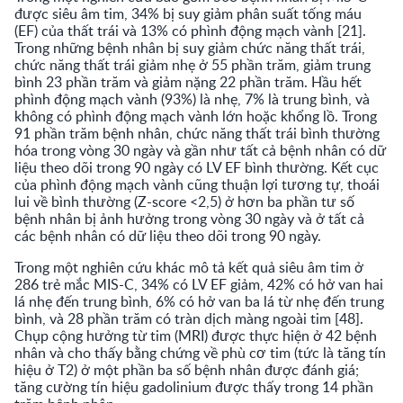
được siêu âm tim, 34% bị suy giảm phân suất tống máu
(EF) của thất trái và 13% có phình động mạch vành [21].
Trong những bệnh nhân bị suy giảm chức năng thất trái,
chức năng thất trái giảm nhẹ ở 55 phần trăm, giảm trung
bình 23 phần trăm và giảm nặng 22 phần trăm. Hầu hết
phình động mạch vành (93%) là nhẹ, 7% là trung bình, và
không có phình động mạch vành lớn hoặc khổng lồ. Trong
91 phần trăm bệnh nhân, chức năng thất trái bình thường
hóa trong vòng 30 ngày và gần như tất cả bệnh nhân có dữ
liệu theo dõi trong 90 ngày có LV EF bình thường. Kết cục
của phình động mạch vành cũng thuận lợi tương tự, thoái
lui về bình thường (Z-score <2,5) ở hơn ba phần tư số
bệnh nhân bị ảnh hưởng trong vòng 30 ngày và ở tất cả
các bệnh nhân có dữ liệu theo dõi trong 90 ngày.
Trong một nghiên cứu khác mô tả kết quả siêu âm tim ở
286 trẻ mắc MIS-C, 34% có LV EF giảm, 42% có hở van hai
lá nhẹ đến trung bình, 6% có hở van ba lá từ nhẹ đến trung
bình, và 28 phần trăm có tràn dịch màng ngoài tim [48].
Chụp cộng hưởng từ tim (MRI) được thực hiện ở 42 bệnh
nhân và cho thấy bằng chứng về phù cơ tim (tức là tăng tín
hiệu ở T2) ở một phần ba số bệnh nhân được đánh giá;
tăng cường tín hiệu gadolinium được thấy trong 14 phần