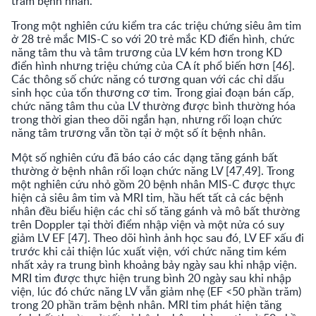
trăm bệnh nhân.
Trong một nghiên cứu kiểm tra các triệu chứng siêu âm tim
ở 28 trẻ mắc MIS-C so với 20 trẻ mắc KD điển hình, chức
năng tâm thu và tâm trương của LV kém hơn trong KD
điển hình nhưng triệu chứng của CA ít phổ biến hơn [46].
Các thông số chức năng có tương quan với các chỉ dấu
sinh học của tổn thương cơ tim. Trong giai đoạn bán cấp,
chức năng tâm thu của LV thường được bình thường hóa
trong thời gian theo dõi ngắn hạn, nhưng rối loạn chức
năng tâm trương vẫn tồn tại ở một số ít bệnh nhân.
Một số nghiên cứu đã báo cáo các dạng tăng gánh bất
thường ở bệnh nhân rối loạn chức năng LV [47,49]. Trong
một nghiên cứu nhỏ gồm 20 bệnh nhân MIS-C được thực
hiện cả siêu âm tim và MRI tim, hầu hết tất cả các bệnh
nhân đều biểu hiện các chỉ số tăng gánh và mô bất thường
trên Doppler tại thời điểm nhập viện và một nửa có suy
giảm LV EF [47]. Theo dõi hình ảnh học sau đó, LV EF xấu đi
trước khi cải thiện lúc xuất viện, với chức năng tim kém
nhất xảy ra trung bình khoảng bảy ngày sau khi nhập viện.
MRI tim được thực hiện trung bình 20 ngày sau khi nhập
viện, lúc đó chức năng LV vẫn giảm nhẹ (EF <50 phần trăm)
trong 20 phần trăm bệnh nhân. MRI tim phát hiện tăng