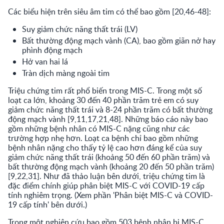
Các biểu hiện trên siêu âm tim có thể bao gồm [20,46-48]:
Suy giảm chức năng thất trái (LV)
Bất thường động mạch vành (CA), bao gồm giãn nở hay
phình động mạch
Hở van hai lá
Tràn dịch màng ngoài tim
Triệu chứng tim rất phổ biến trong MIS-C. Trong một số
loạt ca lớn, khoảng 30 đến 40 phần trăm trẻ em có suy
giảm chức năng thất trái và 8-24 phần trăm có bất thường
động mạch vành [9,11,17,21,48]. Những báo cáo này bao
gồm những bệnh nhân có MIS-C nặng cũng như các
trường hợp nhẹ hơn. Loạt ca bệnh chỉ bao gồm những
bệnh nhân nặng cho thấy tỷ lệ cao hơn đáng kể của suy
giảm chức năng thất trái (khoảng 50 đến 60 phần trăm) và
bất thường động mạch vành (khoảng 20 đến 50 phần trăm)
[9,22,31]. Như đã thảo luận bên dưới, triệu chứng tim là
đặc điểm chính giúp phân biệt MIS-C với COVID-19 cấp
tính nghiêm trọng. (Xem phần 'Phân biệt MIS-C và COVID-
19 cấp tính' bên dưới.)
Trong một nghiên cứu bao gồm 503 bệnh nhân bị MIS-C