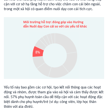
cận với cơ sở hạ tầng hỗ trợ cho việc chăm con cái bên ngoài,
trong một xã hội có quan điểm nuôi dạy con cái tích cực.
Yếu tố này bao gồm các cơ hội, tạo kết nối thông qua các hoạt
động và nhóm, được tham gia vào xã hội và cảm thấy được kết
nối. 57% phụ huynh toàn cầu dễ tiếp cận với các hoạt động đặc
biệt dành cho phụ huynh/trẻ (ví dụ: công viên, lớp học thân
thiện với gia đình).