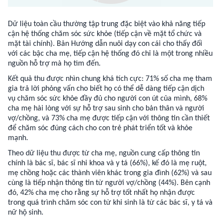
Dữ liệu toàn cầu thường tập trung đặc biệt vào khả năng tiếp
cận hệ thống chăm sóc sức khỏe (tiếp cận về mặt tổ chức và
mặt tài chính). Bản Hướng dẫn nuôi dạy con cái cho thấy đối
với các bậc cha mẹ, tiếp cận hệ thống đó chỉ là một trong nhiều
nguồn hỗ trợ mà họ tìm đến.
Kết quả thu được nhìn chung khá tích cực: 71% số cha mẹ tham
gia trả lời phỏng vấn cho biết họ có thể dễ dàng tiếp cận dịch
vụ chăm sóc sức khỏe đầy đủ cho người con út của mình, 68%
cha mẹ hài lòng với sự hỗ trợ sau sinh cho bản thân và người
vợ/chồng, và 73% cha mẹ được tiếp cận với thông tin cần thiết
để chăm sóc đúng cách cho con trẻ phát triển tốt và khỏe
mạnh.
Theo dữ liệu thu được từ cha mẹ, nguồn cung cấp thông tin
chính là bác sĩ, bác sĩ nhi khoa và y tá (66%), kế đó là mẹ ruột,
mẹ chồng hoặc các thành viên khác trong gia đình (62%) và sau
cùng là tiếp nhận thông tin từ người vợ/chồng (44%). Bên cạnh
đó, 42% cha mẹ cho rằng sự hỗ trợ tốt nhất họ nhận được
trong quá trình chăm sóc con từ khi sinh là từ các bác sĩ, y tá và
nữ hộ sinh.