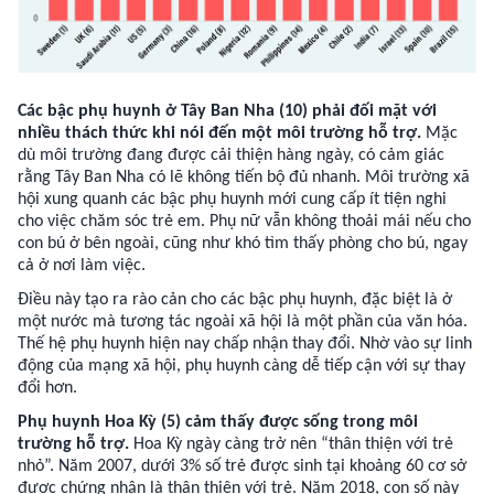
Các bậc phụ huynh ở Tây Ban Nha (10) phải đối mặt với
nhiều thách thức khi nói đến một môi trường hỗ trợ.
Mặc
dù môi trường đang được cải thiện hàng ngày, có cảm giác
rằng Tây Ban Nha có lẽ không tiến bộ đủ nhanh. Môi trường xã
hội xung quanh các bậc phụ huynh mới cung cấp ít tiện nghi
cho việc chăm sóc trẻ em. Phụ nữ vẫn không thoải mái nếu cho
con bú ở bên ngoài, cũng như khó tìm thấy phòng cho bú, ngay
cả ở nơi làm việc.
Điều này tạo ra rào cản cho các bậc phụ huynh, đặc biệt là ở
một nước mà tương tác ngoài xã hội là một phần của văn hóa.
Thế hệ phụ huynh hiện nay chấp nhận thay đổi. Nhờ vào sự linh
động của mạng xã hội, phụ huynh càng dễ tiếp cận với sự thay
đổi hơn.
Phụ huynh Hoa Kỳ (5) cảm thấy được sống trong môi
trường hỗ trợ.
Hoa Kỳ ngày càng trở nên “thân thiện với trẻ
nhỏ”. Năm 2007, dưới 3% số trẻ được sinh tại khoảng 60 cơ sở
được chứng nhận là thân thiện với trẻ. Năm 2018, con số này