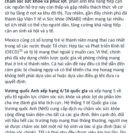
chăm sóc sức khỏe và phúc lợi
, phản ánh khả năng tiếp cận
các nguồn hỗ trợ này còn thấp và gặp nhiều thách thức về cơ
sở hạ tầng ở nơi xa khu đô thị. Tuy nhiên, gần đây chính phủ đã
thành lập Viện Y tế vì Sức khỏe (INSABI) nhằm mang lại nhiều
lợi ích nhất có thể cho người dân, tăng cường khả năng tiếp
cận an sinh xã hội và y tế.
Mexico cũng có số lượng trẻ vị thành niên mang thai cao nhất
trong số các nước thuộc Tổ chức Hợp tác và Phát triển Kinh tế
35
(OECD)
và tỷ lệ mang thai ngoài ý muốn cao. Vì thế, chính
phủ đã xây dựng chiến lược quốc gia về phòng chống mang
thai ở trẻ vị thành niên. Cả hai vấn đề này đều có thể dẫn đến
cảm giác bị choáng ngợp và có thể khiến cha mẹ honag mang
không biết phải dựa vào ai hoặc dựa vào điều gì khi đưa ra
quyết định.
Vương quốc Anh xếp hạng 6/16 quốc gia
và xếp hạng 5 về
yếu tố nguồn lực chăm sóc sức khỏe và phúc lợi do phần lớn
cha mẹ đánh giá khá tích cực. Hệ thống Y tế Quốc gia của
Vương quốc Anh (NHS) cung cấp dịch vụ chăm sóc sức khỏe
cộng đồng toàn diện cho tất cả các gia đình. Bên cạnh đó, đối
với hầu hết các trường hợp mang thai thông thường, người mẹ
sẽ được chăm sóc bởi một nữ hộ sinh và bác sĩ gia đình (bác sĩ
chăm sóc chính). Tất cả thai phụ đều được siêu âm hai lần, lần