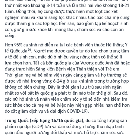
thứ nhất vào khoảng 8-14 tuần và lần thứ hai vào khoảng 18-21
tuần. Đồng thời, họ cũng được thực hiện một loạt các xét
nghiệm máu và khám sàng lọc khác nhau. Các bậc cha mẹ cũng
được tham gia các lớp học tiền sản, bao gồm lập kế hoạch sinh
con, giữ gìn sức khỏe khi mang thai, chăm sóc và cho con ăn
uống.
Hơn 95% ca sinh nở diễn ra tại các bệnh viện thuộc Hệ thống Y
36
tế Quốc gia
. Người mẹ được quyền tự do lựa chọn trung tâm
y tế để sinh con, mặc dù ở nhiều vùng nông thôn có thể sẽ ít
lựa chọn hơn. Tất cả bốn quốc gia của Vương quốc Anh đã hoặc
đang thực hiện Sáng kiến ​​Bệnh viện Thân thiện với Trẻ em.
Thời gian mẹ và bé nằm viện ngày càng giảm và họ thường sẽ
được về nhà trong vòng 6-24 giờ sau khi sinh trong trường hợp
không có biến chứng. Đây là thời gian lưu trú sau sinh ngắn
nhất so với bất kỳ quốc gia phát triển nào trên thế giới. Sau đó,
các nữ hộ sinh và nhân viên chăm sóc y tế sẽ đến nhà kiểm tra
sức khỏe cho cả mẹ và bé (việc này hiện gặp nhiều hạn chế hơn
do cắt giảm dịch vụ và đại dịch COVID-19).
Trung Quốc (xếp hạng 16/16 quốc gia)
, dù có tổng lượng sản
phẩm nội địa (GDP) lớn và dân số đông nhưng thu nhập bình
quân đầu người tương đối thấp và mức hỗ trợ chăm sóc sức