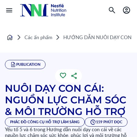
Các ấn phẩm
HƯỚNG DẪN NUÔI DẠY CON CÁ
Home
PUBLICATION
NUÔI DẠY CON CÁI:
NGUỒN LỰC CHĂM SÓC
& MÔI TRƯỜNG HỖ TRỢ
PHÁC ĐỒ CÔNG CỤ HỖ TRỢ LÂM SÀNG
159 PHÚT ĐỌC
Yếu tố 5 và 6 trong Hướng dẫn nuôi dạy con cái về các
nguồn lực chăm sóc sức khỏe, phúc lợi và môi trường hỗ