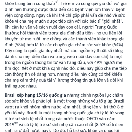
38
khỏe trung bình cũng thấp
. Trẻ em vô cùng quý giá đối với gia
đình nên thường được đưa đến các bệnh viện lớn thay vì bệnh
viện cộng đồng, ngay cả khi trẻ chỉ gặp phải vấn đề nhỏ về sức
khỏe vì cha mẹ muốn được tiếp cận với các bác sĩ “giỏi nhất”.
Khi cần tư vấn về cách nuôi dạy con cái, người Trung Quốc
thường hỏi thành viên trong gia đình đầu tiên - họ ưu tiên lời
khuyên từ mẹ ruột, mẹ chồng và các thành viên khác trong gia
đình (58%) hơn là từ các chuyên gia chăm sóc sức khỏe (54%).
Đây cũng là quốc gia duy nhất mà các nguồn kỹ thuật số (blog
dành cho mẹ, diễn đàn và trang web nuôi dạy con cái) là một
trong ba nguồn thông tin tư vấn hàng đầu, với 49% người mẹ
tìm đọc. Xét ở một khía cạnh nào đó, điều này giúp cha mẹ tiếp
cận thông tin dễ dàng hơn, nhưng điều này cũng có thể khiến
cha mẹ cảm thấy quá tải vì lượng thông tin quá lớn và đôi khi
trái ngược nhau.
Brazil xếp hạng 15/16 quốc gia
nhưng chính nguồn lực chăm
sóc sức khỏe và phúc lợi là một trong những yếu tố giúp Brazil
vượt ra khỏi nhóm năm nước kém nhất, tăng lên vị trí thứ 8 ở
yếu tố này. Brazil là một trong những quốc gia có tỷ lệ tử vong
ở trẻ sơ sinh tệ nhất trong các nước thuộc OECD vào năm
39
2019
và có tỷ lệ trẻ sơ sinh nhẹ cân cao nhất (8.5% số trẻ em
sinh ra ở đất nước này). Do đó, hỗ trợ sức khỏe và phúc lợi