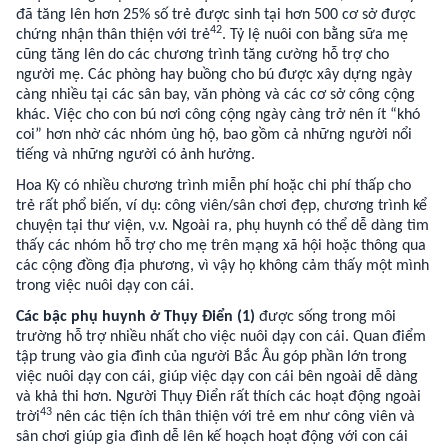
đã tăng lên hơn 25% số trẻ được sinh tại hơn 500 cơ sở được
42
chứng nhận thân thiện với trẻ
. Tỷ lệ nuôi con bằng sữa mẹ
cũng tăng lên do các chương trình tăng cường hỗ trợ cho
người mẹ. Các phòng hay buồng cho bú được xây dựng ngày
càng nhiều tại các sân bay, văn phòng và các cơ sở công cộng
khác. Việc cho con bú nơi công cộng ngày càng trở nên ít “khó
coi” hơn nhờ các nhóm ủng hộ, bao gồm cả những người nổi
tiếng và những người có ảnh hưởng.
Hoa Kỳ có nhiều chương trình miễn phí hoặc chi phí thấp cho
trẻ rất phổ biến, ví dụ: công viên/sân chơi đẹp, chương trình kể
chuyện tại thư viện, v.v. Ngoài ra, phụ huynh có thể dễ dàng tìm
thấy các nhóm hỗ trợ cho mẹ trên mạng xã hội hoặc thông qua
các cộng đồng địa phương, vì vậy họ không cảm thấy một mình
trong việc nuôi dạy con cái.
Các bậc phụ huynh ở Thụy Điển (1)
được sống trong môi
trường hỗ trợ nhiều nhất cho việc nuôi dạy con cái. Quan điểm
tập trung vào gia đình của người Bắc Âu góp phần lớn trong
việc nuôi dạy con cái, giúp việc dạy con cái bên ngoài dễ dàng
và khả thi hơn. Người Thụy Điển rất thích các hoạt động ngoài
43
trời
nên các tiện ích thân thiện với trẻ em như công viên và
sân chơi giúp gia đình dễ lên kế hoạch hoạt động với con cái