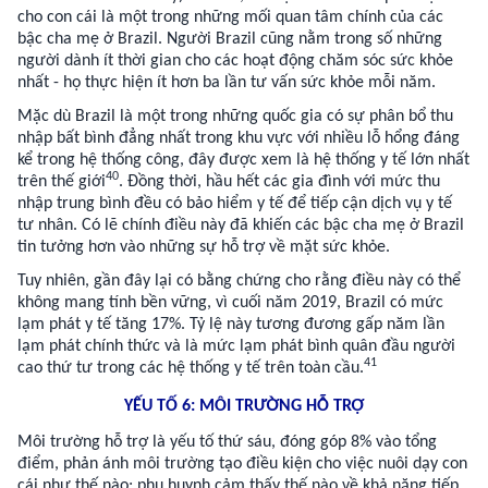
cho con cái là một trong những mối quan tâm chính của các
bậc cha mẹ ở Brazil. Người Brazil cũng nằm trong số những
người dành ít thời gian cho các hoạt động chăm sóc sức khỏe
nhất - họ thực hiện ít hơn ba lần tư vấn sức khỏe mỗi năm.
Mặc dù Brazil là một trong những quốc gia có sự phân bổ thu
nhập bất bình đẳng nhất trong khu vực với nhiều lỗ hổng đáng
kể trong hệ thống công, đây được xem là hệ thống y tế lớn nhất
40
trên thế giới
. Đồng thời, hầu hết các gia đình với mức thu
nhập trung bình đều có bảo hiểm y tế để tiếp cận dịch vụ y tế
tư nhân. Có lẽ chính điều này đã khiến các bậc cha mẹ ở Brazil
tin tưởng hơn vào những sự hỗ trợ về mặt sức khỏe.
Tuy nhiên, gần đây lại có bằng chứng cho rằng điều này có thể
không mang tính bền vững, vì cuối năm 2019, Brazil có mức
lạm phát y tế tăng 17%. Tỷ lệ này tương đương gấp năm lần
lạm phát chính thức và là mức lạm phát bình quân đầu người
41
cao thứ tư trong các hệ thống y tế trên toàn cầu.
YẾU TỐ 6: MÔI TRƯỜNG HỖ TRỢ
Môi trường hỗ trợ là yếu tố thứ sáu, đóng góp 8% vào tổng
điểm, phản ánh môi trường tạo điều kiện cho việc nuôi dạy con
cái như thế nào; phụ huynh cảm thấy thế nào về khả năng tiếp