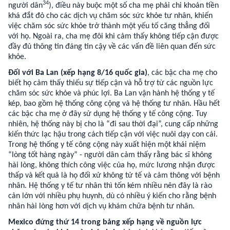
34
người dân
), điều này buộc một số cha mẹ phải chi khoản tiền
khá đắt đỏ cho các dịch vụ chăm sóc sức khỏe tư nhân, khiến
việc chăm sóc sức khỏe trở thành một yếu tố căng thẳng đối
với họ. Ngoài ra, cha mẹ đôi khi cảm thấy không tiếp cận được
đầy đủ thông tin đáng tin cậy về các vấn đề liên quan đến sức
khỏe.
Đối với Ba Lan (xếp hạng 8/16 quốc gia)
, các bậc cha mẹ cho
biết họ cảm thấy thiếu sự tiếp cận và hỗ trợ từ các nguồn lực
chăm sóc sức khỏe và phúc lợi. Ba Lan vận hành hệ thống y tế
kép, bao gồm hệ thống công cộng và hệ thống tư nhân. Hầu hết
các bậc cha mẹ ở đây sử dụng hệ thống y tế công cộng. Tuy
nhiên, hệ thống này bị cho là “đi sau thời đại”, cung cấp những
kiến ​​thức lạc hậu trong cách tiếp cận với việc nuôi dạy con cái.
Trong hệ thống y tế công cộng này xuất hiện một khái niệm
“lòng tốt hàng ngày” - người dân cảm thấy rằng bác sĩ không
hài lòng, không thích công việc của họ, mức lương nhận được
thấp và kết quả là họ đối xử không tử tế và cảm thông với bệnh
nhân. Hệ thống y tế tư nhân thì tốn kém nhiều nên đây là rào
cản lớn với nhiều phụ huynh, dù có nhiều ý kiến ​​cho rằng bệnh
nhân hài lòng hơn với dịch vụ khám chữa bệnh tư nhân.
Mexico đứng thứ 14 trong bảng xếp hạng về nguồn lực