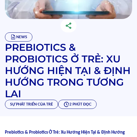
NEWS
PREBIOTICS &
PROBIOTICS Ở TRẺ: XU
HƯỚNG HIỆN TẠI & ĐỊNH
HƯỚNG TRONG TƯƠNG
LAI
SỰ PHÁT TRIỂN CỦA TRẺ
2 PHÚT ĐỌC
Prebiotics & Probiotics Ở Trẻ: Xu Hướng Hiện Tại & Định Hướng