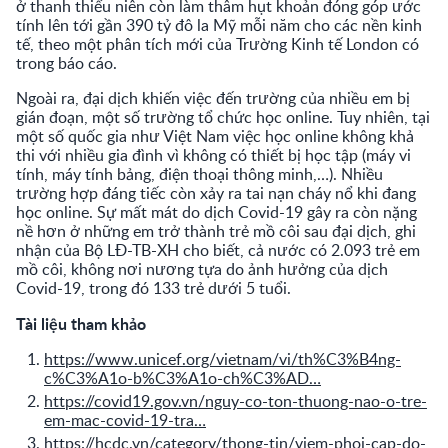
ở thanh thiếu niên còn làm thâm hụt khoản đóng góp ước
tính lên tới gần 390 tỷ đô la Mỹ mỗi năm cho các nền kinh
tế, theo một phân tích mới của Trường Kinh tế London có
trong báo cáo.
Ngoài ra, đại dịch khiến việc đến trường của nhiều em bị
gián đoạn, một số trường tổ chức học online. Tuy nhiên, tại
một số quốc gia như Việt Nam việc học online không khả
thi với nhiều gia đình vì không có thiết bị học tập (máy vi
tính, máy tính bảng, điện thoại thông minh,…). Nhiều
trường hợp đáng tiếc còn xảy ra tai nạn cháy nổ khi đang
học online. Sự mất mát do dịch Covid-19 gây ra còn nặng
nề hơn ở những em trở thành trẻ mồ côi sau đại dịch, ghi
nhận của Bộ LĐ-TB-XH cho biết, cả nước có 2.093 trẻ em
mồ côi, không nơi nương tựa do ảnh hưởng của dịch
Covid-19, trong đó 133 trẻ dưới 5 tuổi.
Tài liệu tham khảo
https://www.unicef.org/vietnam/vi/th%C3%B4ng-
c%C3%A1o-b%C3%A1o-ch%C3%AD…
https://covid19.gov.vn/nguy-co-ton-thuong-nao-o-tre-
em-mac-covid-19-tra…
https://hcdc.vn/category/thong-tin/viem-phoi-cap-do-