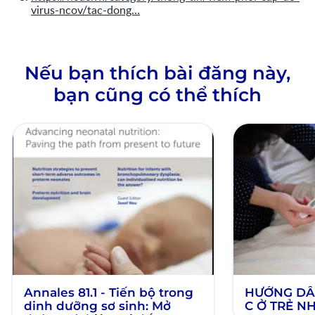
virus-ncov/tac-dong…
Nếu bạn thích bài đăng này,
bạn cũng có thể thích
Annales 81.1 - Tiến bộ trong
HƯỚNG DẪN
dinh dưỡng sơ sinh: Mở
C Ở TRẺ N