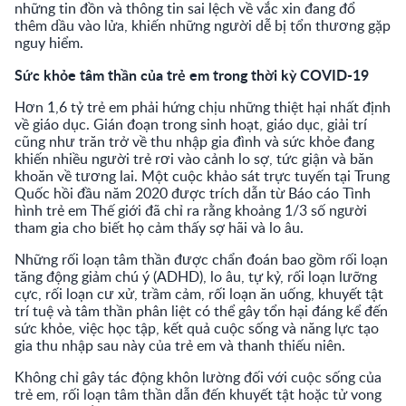
những tin đồn và thông tin sai lệch về vắc xin đang đổ
thêm dầu vào lửa, khiến những người dễ bị tổn thương gặp
nguy hiểm.
Sức khỏe tâm thần của trẻ em trong thời kỳ COVID-19
Hơn 1,6 tỷ trẻ em phải hứng chịu những thiệt hại nhất định
về giáo dục. Gián đoạn trong sinh hoạt, giáo dục, giải trí
cũng như trăn trở về thu nhập gia đình và sức khỏe đang
khiến nhiều người trẻ rơi vào cảnh lo sợ, tức giận và băn
khoăn về tương lai. Một cuộc khảo sát trực tuyến tại Trung
Quốc hồi đầu năm 2020 được trích dẫn từ Báo cáo Tình
hình trẻ em Thế giới đã chỉ ra rằng khoảng 1/3 số người
tham gia cho biết họ cảm thấy sợ hãi và lo âu.
Những rối loạn tâm thần được chẩn đoán bao gồm rối loạn
tăng động giảm chú ý (ADHD), lo âu, tự kỷ, rối loạn lưỡng
cực, rối loạn cư xử, trầm cảm, rối loạn ăn uống, khuyết tật
trí tuệ và tâm thần phân liệt có thể gây tổn hại đáng kể đến
sức khỏe, việc học tập, kết quả cuộc sống và năng lực tạo
gia thu nhập sau này của trẻ em và thanh thiếu niên.
Không chỉ gây tác động khôn lường đối với cuộc sống của
trẻ em, rối loạn tâm thần dẫn đến khuyết tật hoặc tử vong