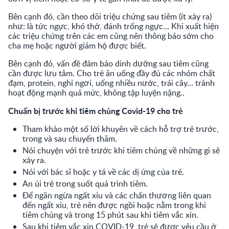
Bên cạnh đó, cần theo dõi triệu chứng sau tiêm (ít xảy ra)
như: là tức ngực, khó thở, đánh trống ngực... Khi xuất hiện
các triệu chứng trên các em cũng nên thông báo sớm cho
cha mẹ hoặc người giám hộ được biết.
Bên cạnh đó, vấn đề đảm bảo dinh dưỡng sau tiêm cũng
cần được lưu tâm. Cho trẻ ăn uống đầy đủ các nhóm chất
đạm, protein, nghỉ ngơi, uống nhiều nước, trái cây... tránh
hoạt động mạnh quá mức, không tập luyện nặng..
Chuẩn bị trước khi tiêm chủng Covid-19 cho trẻ
Tham khảo một số lời khuyên về cách hỗ trợ trẻ trước,
trong và sau chuyến thăm.
Nói chuyện với trẻ trước khi tiêm chủng về những gì sẽ
xảy ra.
Nói với bác sĩ hoặc y tá về các dị ứng của trẻ.
An ủi trẻ trong suốt quá trình tiêm.
Để ngăn ngừa ngất xỉu và các chấn thương liên quan
đến ngất xỉu, trẻ nên được ngồi hoặc nằm trong khi
tiêm chủng và trong 15 phút sau khi tiêm vắc xin.
Sau khi tiêm vắc xin COVID-19, trẻ sẽ được yêu cầu ở