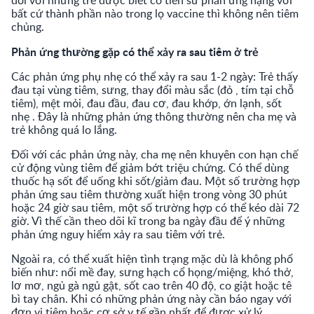
bất cứ thành phần nào trong lọ vaccine thì không nên tiêm
chủng.
Phản ứng thường gặp có thể xảy ra sau tiêm ở trẻ
Các phản ứng phụ nhẹ có thể xảy ra sau 1-2 ngày: Trẻ thấy
đau tại vùng tiêm, sưng, thay đổi màu sắc (đỏ , tím tại chỗ
tiêm), mệt mỏi, đau đầu, đau cơ, đau khớp, ớn lạnh, sốt
nhẹ . Đây là những phản ứng thông thường nên cha mẹ và
trẻ không quá lo lắng.
Đối với các phản ứng này, cha mẹ nên khuyên con hạn chế
cử động vùng tiêm để giảm bớt triệu chứng. Có thể dùng
thuốc hạ sốt để uống khi sốt/giảm đau. Một số trường hợp
phản ứng sau tiêm thường xuất hiện trong vòng 30 phút
hoặc 24 giờ sau tiêm, một số trường hợp có thể kéo dài 72
giờ. Vì thế cần theo dõi kĩ trong ba ngày đầu để ý những
phản ứng nguy hiểm xảy ra sau tiêm với trẻ.
Ngoài ra, có thể xuất hiện tình trạng mặc dù là không phổ
biến như: nổi mề đay, sưng hạch cổ họng/miệng, khó thở,
lơ mơ, ngủ gà ngủ gật, sốt cao trên 40 độ, co giật hoặc tê
bì tay chân. Khi có những phản ứng này cần báo ngay với
đơn vị tiêm hoặc cơ sở y tế gần nhất để được xử lý.