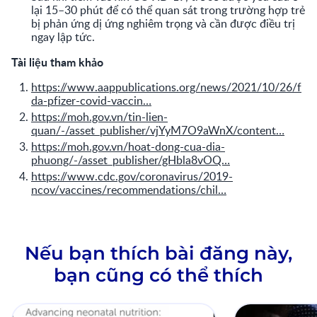
lại 15–30 phút để có thể quan sát trong trường hợp trẻ
bị phản ứng dị ứng nghiêm trọng và cần được điều trị
ngay lập tức.
Tài liệu tham khảo
https://www.aappublications.org/news/2021/10/26/f
da-pfizer-covid-vaccin…
https://moh.gov.vn/tin-lien-
quan/-/asset_publisher/vjYyM7O9aWnX/content…
https://moh.gov.vn/hoat-dong-cua-dia-
phuong/-/asset_publisher/gHbla8vOQ…
https://www.cdc.gov/coronavirus/2019-
ncov/vaccines/recommendations/chil…
Nếu bạn thích bài đăng này,
bạn cũng có thể thích