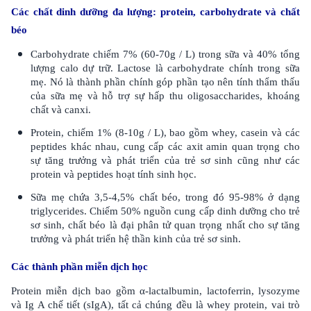
Các chất dinh dưỡng đa lượng: protein, carbohydrate và chất
béo
Carbohydrate chiếm 7% (60-70g / L) trong sữa và 40% tổng
lượng calo dự trữ. Lactose là carbohydrate chính trong sữa
mẹ. Nó là thành phần chính góp phần tạo nên tính thẩm thấu
của sữa mẹ và hỗ trợ sự hấp thu oligosaccharides, khoáng
chất và canxi.
Protein, chiếm 1% (8-10g / L), bao gồm whey, casein và các
peptides khác nhau, cung cấp các axit amin quan trọng cho
sự tăng trưởng và phát triển của trẻ sơ sinh cũng như các
protein và peptides hoạt tính sinh học.
Sữa mẹ chứa 3,5-4,5% chất béo, trong đó 95-98% ở dạng
triglycerides. Chiếm 50% nguồn cung cấp dinh dưỡng cho trẻ
sơ sinh, chất béo là đại phân tử quan trọng nhất cho sự tăng
trưởng và phát triển hệ thần kinh của trẻ sơ sinh.
Các thành phần miễn dịch học
Protein miễn dịch bao gồm α-lactalbumin, lactoferrin, lysozyme
và Ig A chế tiết (sIgA), tất cả chúng đều là whey protein, vai trò