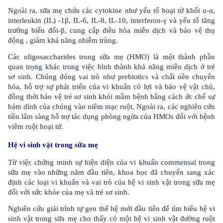
Ngoài ra, sữa mẹ chứa các cytokine như yếu tố hoại tử khối u-α,
interleukin (IL) -1β, IL-6, IL-8, IL-10, interferon-γ và yếu tố tăng
trưởng biến đổi-β, cung cấp điều hòa miễn dịch và bảo vệ thụ
động , giảm khả năng nhiễm trùng.
Các oligosaccharides trong sữa mẹ (HMO) là một thành phần
quan trọng khác trong việc hình thành khả năng miễn dịch ở trẻ
sơ sinh. Chúng đóng vai trò như prebiotics và chất nền chuyển
hóa, hỗ trợ sự phát triển của vi khuẩn có lợi và bảo vệ vật chủ,
đồng thời bảo vệ trẻ sơ sinh khỏi mầm bệnh bằng cách ức chế sự
bám dính của chúng vào niêm mạc ruột. Ngoài ra, các nghiên cứu
tiền lâm sàng hỗ trợ tác dụng phòng ngừa của HMOs đối với bệnh
viêm ruột hoại tử.
Hệ vi sinh vật trong sữa mẹ
Từ việc chứng minh sự hiện diện của vi khuẩn commensal trong
sữa mẹ vào những năm đầu tiên, khoa học đã chuyển sang xác
định các loại vi khuẩn và vai trò của hệ vi sinh vật trong sữa mẹ
đối với sức khỏe của mẹ và trẻ sơ sinh.
Nghiên cứu giải trình tự gen thế hệ mới đầu tiên để tìm hiểu hệ vi
sinh vật trong sữa mẹ cho thấy có một hệ vi sinh vật đường ruột