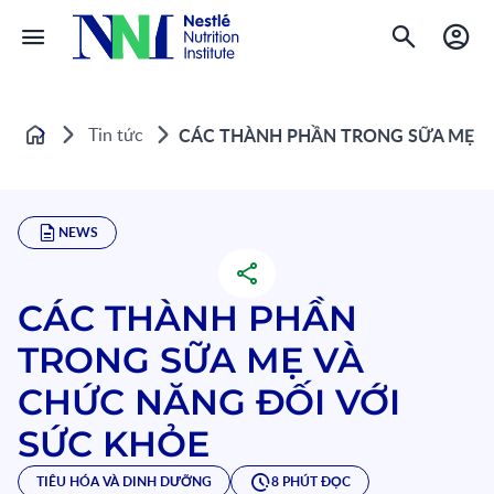
Tin tức
CÁC THÀNH PHẦN TRONG SỮA MẸ V
Home
NEWS
CÁC THÀNH PHẦN
TRONG SỮA MẸ VÀ
CHỨC NĂNG ĐỐI VỚI
SỨC KHỎE
TIÊU HÓA VÀ DINH DƯỠNG
8 PHÚT ĐỌC