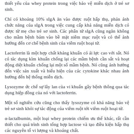
thiết yếu của whey protein trong việc bảo vệ miễn dịch ở trẻ sơ
sinh.
Chỉ có khoảng 10% sIgA ăn vào được ruột hấp thụ, phản ánh
chức năng của sIgA trong việc cung cấp khả năng miễn dịch có
được từ mẹ cho trẻ sơ sinh. Các phân tử sIgA cũng ngăn không
cho mầm bệnh bám vào bề mặt niêm mạc ruột và có thể ảnh
hưởng đến cơ chế bệnh sinh của viêm ruột hoại tử.
Lactoferrin là một hợp chất kháng khuẩn có ái lực cao với sắt. Nó
có tác dụng kìm khuẩn chống lại các mầm bệnh cần sắt và hoạt
động diệt khuẩn chống lại một số mầm bệnh. Nó cũng ảnh hưởng
đến việc sản xuất và biểu hiện của các cytokine khác nhau ảnh
hưởng đến hệ thống miễn dịch.
Lysozyme ức chế sự lây lan của vi khuẩn gây bệnh thông qua tác
dụng hiệp đồng của nó với lactoferrin.
Một số nghiên cứu cũng cho thấy lysozyme có khả năng bảo vệ
trẻ sơ sinh khỏi sự tác động của viêm ruột tới viêm ruột hoại tử.
α-lactalbumin, một loại whey protein chiếm ưu thế khác, rất cần
thiết cho quá trình sinh tổng hợp lactose và tạo điều kiện hấp thụ
các nguyên tố vi lượng và khoáng chất.