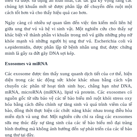
biến và được sử dụng an toàn nhất, các tác giả kỳ vọng rằng các
chủng lợi khuẩn mới sẽ được phân lập để chuyển đến ruột một
cách tốt hơn và cho thấy hiệu quả cao hơn.
Ngày càng có nhiều sự quan tâm đến việc tìm kiếm mối liên hệ
giữa ung thư vú và hệ vi sinh vật. Một nghiên cứu cho thấy sự
khác biệt về thành phần vi khuẩn trong mô vú giữa những phụ nữ
khỏe mạnh và những người bị ung thư vú. Escherichia coli và
s.epidermidis, được phân lập từ bệnh nhân ung thư, được chứng
minh là gây ra đứt gãy DNA sợi kép.
Exosomes và miRNA
Các exosome được tìm thấy xung quanh dịch tiết của cơ thể, hiện
diện trong các tác động sức khỏe khác nhau bằng cách vận
chuyển các phân tử hoạt tính sinh học, chẳng hạn như DNA,
mRNA, microRNA (miRNA), lipid và protein. Các exosomes có
nguồn gốc từ sữa bảo vệ các tế bào biểu mô ruột khỏi stress oxy
hóa bằng cách điều chỉnh sự tăng sinh và quá trình viêm của tế
bào, đồng thời thực hiện các chức năng khác nhau trong điều hòa
miễn dịch và ung thư. Một nghiên cứu chỉ ra rằng các exosomes
sữa mẹ thúc đẩy sự tăng sinh của các tế bào biểu mô đại tràng
bình thường mà không ảnh hưởng đến sự phát triển của các tế bào
ung thư tại đây.