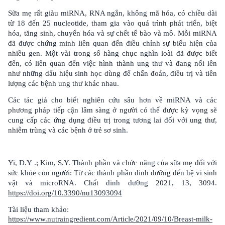
Sữa mẹ rất giàu miRNA, RNA ngắn, không mã hóa, có chiều dài
từ 18 đến 25 nucleotide, tham gia vào quá trình phát triển, biệt
hóa, tăng sinh, chuyển hóa và sự chết tế bào và mô. Mỗi miRNA
đã được chứng minh liên quan đến điều chỉnh sự biểu hiện của
nhiều gen. Một vài trong số hàng chục nghìn loài đã được biết
đến, có liên quan đến việc hình thành ung thư và đang nổi lên
như những dấu hiệu sinh học dùng để chẩn đoán, điều trị và tiên
lượng các bệnh ung thư khác nhau.
Các tác giả cho biết nghiên cứu sâu hơn về miRNA và các
phương pháp tiếp cận lâm sàng ở người có thể được kỳ vọng sẽ
cung cấp các ứng dụng điều trị trong tương lai đối với ung thư,
nhiễm trùng và các bệnh ở trẻ sơ sinh.
Yi, D.Y .; Kim, S.Y. Thành phần và chức năng của sữa mẹ đối với
sức khỏe con người: Từ các thành phần dinh dưỡng đến hệ vi sinh
vật và microRNA. Chất dinh dưỡng 2021, 13, 3094.
https://doi.org/10.3390/nu13093094
Tài liệu tham khảo:
https://www.nutraingredient.com/Article/2021/09/10/Breast-milk-