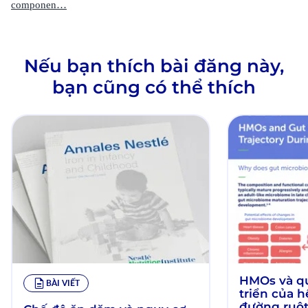
componen…
Nếu bạn thích bài đăng này,
bạn cũng có thể thích
HMOs và qu
BÀI VIẾT
triển của h
đường ruột