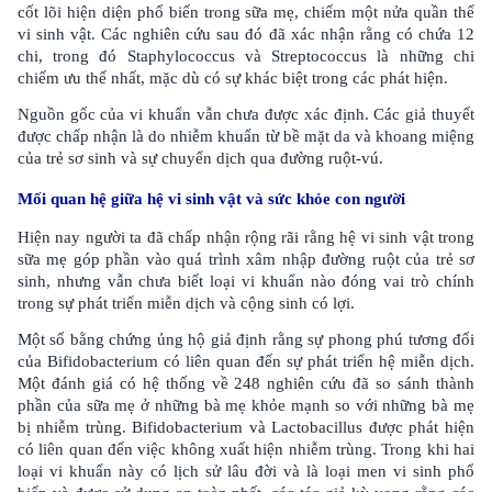
cốt lõi hiện diện phổ biến trong sữa mẹ, chiếm một nửa quần thể
vi sinh vật. Các nghiên cứu sau đó đã xác nhận rằng có chứa 12
chi, trong đó Staphylococcus và Streptococcus là những chi
chiếm ưu thế nhất, mặc dù có sự khác biệt trong các phát hiện.
Nguồn gốc của vi khuẩn vẫn chưa được xác định. Các giả thuyết
được chấp nhận là do nhiễm khuẩn từ bề mặt da và khoang miệng
của trẻ sơ sinh và sự chuyển dịch qua đường ruột-vú.
Mối quan hệ giữa hệ vi sinh vật và sức khỏe con người
Hiện nay người ta đã chấp nhận rộng rãi rằng hệ vi sinh vật trong
sữa mẹ góp phần vào quá trình xâm nhập đường ruột của trẻ sơ
sinh, nhưng vẫn chưa biết loại vi khuẩn nào đóng vai trò chính
trong sự phát triển miễn dịch và cộng sinh có lợi.
Một số bằng chứng ủng hộ giả định rằng sự phong phú tương đối
của Bifidobacterium có liên quan đến sự phát triển hệ miễn dịch.
Một đánh giá có hệ thống về 248 nghiên cứu đã so sánh thành
phần của sữa mẹ ở những bà mẹ khỏe mạnh so với những bà mẹ
bị nhiễm trùng. Bifidobacterium và Lactobacillus được phát hiện
có liên quan đến việc không xuất hiện nhiễm trùng. Trong khi hai
loại vi khuẩn này có lịch sử lâu đời và là loại men vi sinh phổ