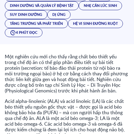
DINH DƯỠNG VÀ QUẢN LÝ BỆNH TẬT
NHẸ CÂN LÚC SINH
SUY DINH DƯỠNG
DỊ ỨNG
TĂNG TRƯỞNG VÀ PHÁT TRIỂN
HỆ VI SINH ĐƯỜNG RUỘT
4 PHÚT ĐỌC
Một nghiên cứu mới cho thấy rằng chất béo thiết yếu
trong chế độ ăn có thể góp phần điều tiết sự bài tiết
protein (secretion: tế bào đào thải protein từ nội bào ra
môi trường ngoại bào) ở hệ cơ bằng cách thay đổi phương
thức liên kết giữa gen và hoạt động bài tiết. Nghiên cứu
được công bố trên tạp chí Sinh Lý Học – Di Truyền Học
(Physiological Genomics) trước khi phát hành ấn bản.
Acid alpha-linolenic (ALA) và acid linoleic (LA) là các chất
béo thiết yếu nguồn gốc thực vật – được gọi là acid béo
không bão hòa đa (PUFA) – mà con người hấp thu thông
qua chế độ ăn. ALA là một acid béo omega-3; LA là một
acid béo omega-6. Các acid béo omega-3 và omega-6 đã
được kiểm chứng là đem lại lợi ích cho hoạt động não bộ,