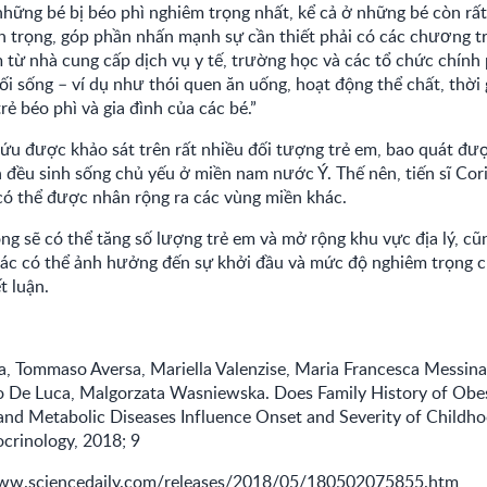
những bé bị béo phì nghiêm trọng nhất, kể cả ở những bé còn rất
an trọng, góp phần nhấn mạnh sự cần thiết phải có các chương t
 từ nhà cung cấp dịch vụ y tế, trường học và các tổ chức chính
lối sống – ví dụ như thói quen ăn uống, hoạt động thể chất, thời
rẻ béo phì và gia đình của các bé.”
u được khảo sát trên rất nhiều đối tượng trẻ em, bao quát đượ
 đều sinh sống chủ yếu ở miền nam nước Ý. Thế nên, tiến sĩ Cor
có thể được nhân rộng ra các vùng miền khác.
ng sẽ có thể tăng số lượng trẻ em và mở rộng khu vực địa lý, c
hác có thể ảnh hưởng đến sự khởi đầu và mức độ nghiêm trọng c
t luận.
, Tommaso Aversa, Mariella Valenzise, Maria Francesca Messina
po De Luca, Malgorzata Wasniewska. Does Family History of Obes
 and Metabolic Diseases Influence Onset and Severity of Childh
ocrinology, 2018; 9
www.sciencedaily.com/releases/2018/05/180502075855.htm