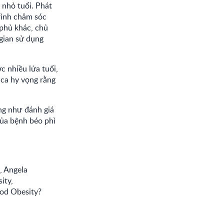
 nhỏ tuổi. Phát
rình chăm sóc
 phủ khác, chủ
 gian sử dụng
c nhiều lứa tuổi,
ica hy vọng rằng
ũng như đánh giá
ủa bệnh béo phì
, Angela
ity,
ood Obesity?