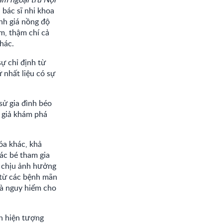
 bác sĩ nhi khoa
nh giá nồng độ
em, thậm chí cả
hác.
sự chỉ định từ
ứ nhất liệu có sự
sử gia đình béo
c giả khám phá
óa khác, khả
ác bé tham gia
i chịu ảnh hưởng
 từ các bệnh mãn
là nguy hiểm cho
ện hiện tượng