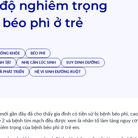
độ nghiêm trọng
béo phì ở trẻ
SỐNG KHỎE
BÉO PHÌ
NH TẬT
NHẸ CÂN LÚC SINH
SUY DINH DƯỠNG
À PHÁT TRIỂN
HỆ VI SINH ĐƯỜNG RUỘT
ới gần đây đã cho thấy gia đình có tiền sử bị bệnh béo phì, cao
 2 và bệnh tim mạch đều được xem là nhân tố làm tăng nguy c
iêm trọng của bệnh béo phì ở trẻ em.