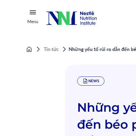
Menu
Những yếu tố rủi ro dẫn đến b
Tin tức
Home
NEWS
Những yếu
đến béo 