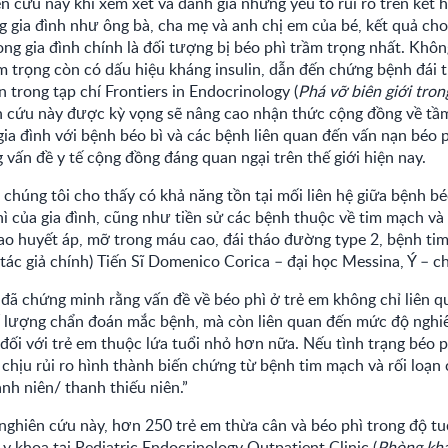
n cứu này khi xem xét và đánh giá những yếu tố rủi ro trên kết 
g gia đình như ông bà, cha mẹ và anh chị em của bé, kết quả ch
ong gia đình chính là đối tượng bị béo phì trầm trọng nhất. Khôn
êm trọng còn có dấu hiệu kháng insulin, dẫn đến chứng bệnh đái
 trong tạp chí Frontiers in Endocrinology (
Phá vỡ biên giới tron
ên cứu này được kỳ vọng sẽ nâng cao nhận thức cộng đồng về t
gia đình với bệnh béo bì và các bệnh liên quan đến vấn nạn béo p
vấn đề y tế cộng đồng đáng quan ngại trên thế giới hiện nay.
chúng tôi cho thấy có khả năng tồn tại mối liên hệ giữa bệnh bé
hì của gia đình, cũng như tiền sử các bệnh thuộc về tim mạch v
ao huyết áp, mỡ trong máu cao, đái tháo đường type 2, bệnh ti
tác giả chính) Tiến Sĩ Domenico Corica – đại học Messina, Ý – ch
đã chứng minh rằng vấn đề về béo phì ở trẻ em không chỉ liên q
số lượng chẩn đoán mắc bệnh, mà còn liên quan đến mức độ nghi
ối với trẻ em thuộc lứa tuổi nhỏ hơn nữa. Nếu tình trạng béo ph
chịu rủi ro hình thành biến chứng từ bệnh tim mạch và rối loạn
ành niên/ thanh thiếu niên.”
ghiên cứu này, hơn 250 trẻ em thừa cân và béo phì trong độ tu
 khoa tại Pediatric Endocrinology Outpatient Clinic (
Phòng khá