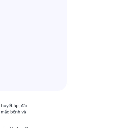
 huyết áp, đái
ơ mắc bệnh và