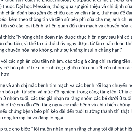
a
) thuộc Đại học Messina, thông qua sự giới thiệu và chỉ định của
rình chẩn đoán bao gồm đo chiều cao và cân nặng, thử máu để đá
béo, kèm theo thông tin về tiền sử béo phì của cha mẹ, anh chị 
 tiền sử các loại bệnh lý liên quan đến tim mạch và chuyển hóa k
iải thích: “Những chẩn đoán này được thực hiện ngay sau khi có 
lần đầu tiên, vì thế ta có thể thấy ngay được từ lần chẩn đoán th
ăng chuyển hóa nào không, như sự kháng insulin chẳng hạn.”
ới các nghiên cứu tiền nhiệm, các tác giả cũng chỉ ra rằng tiền 
y cơ béo phì ở trẻ em – nhưng nghiên cứu chi tiết của nhóm tá
 hơn.
 mẹ và anh chị mắc bệnh tim mạch và các bệnh rối loạn chuyển h
nh béo phì từ sớm và mức độ nghiêm trọng càng tăng lên. Chia c
h 3 nhóm tuổi, các tác giả nhận ra rằng nhóm các bé dưới 8 tuổ
phì ở trẻ em dẫn đến tăng nguy cơ mắc bệnh và chịu biến chứng
 nếu chứng bệnh béo phì kéo dài đến tuổi trưởng thành thì thật 
trong lương lai và đáng lo ngại.
iếp tục cho biết: “Tôi muốn nhấn mạnh rằng chúng tôi đã phát hi