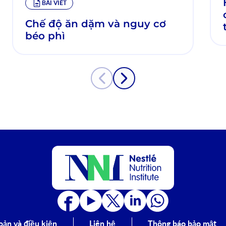
BÀI VIẾT
Chế độ ăn dặm và nguy cơ
béo phì
oản và điều kiện
Liên hệ
Thông báo bảo mật