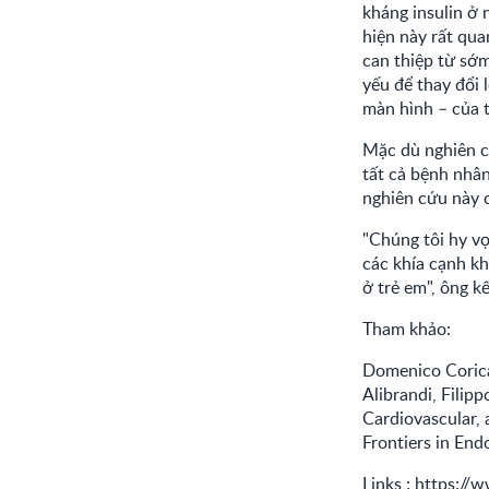
kháng insulin ở 
hiện này rất qu
can thiệp từ sớm
yếu để thay đổi 
màn hình – của t
Mặc dù nghiên cứ
tất cả bệnh nhân
nghiên cứu này 
"Chúng tôi hy vọ
các khía cạnh k
ở trẻ em", ông kế
Tham khảo:
Domenico Corica
Alibrandi, Filip
Cardiovascular,
Frontiers in End
Links :
https://