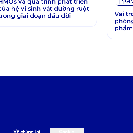
HMOs và quá trình phát triển
BÀI 
của hệ vi sinh vật đường ruột
Vai t
trong giai đoạn đầu đời
phòng
phẩm
Về chúng tôi
Cookie