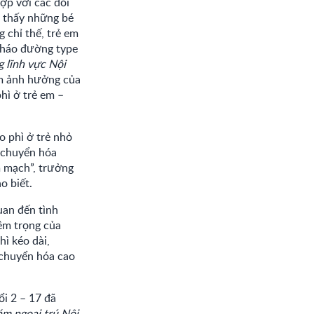
hợp với các đối
o thấy những bé
g chỉ thế, trẻ em
 tháo đường type
g lĩnh vực Nội
ầm ảnh hưởng của
hì ở trẻ em –
o phì ở trẻ nhỏ
à chuyển hóa
m mạch”, trưởng
o biết.
uan đến tình
êm trọng của
ì kéo dài,
 chuyển hóa cao
ổi 2 – 17 đã
m ngoại trú Nội