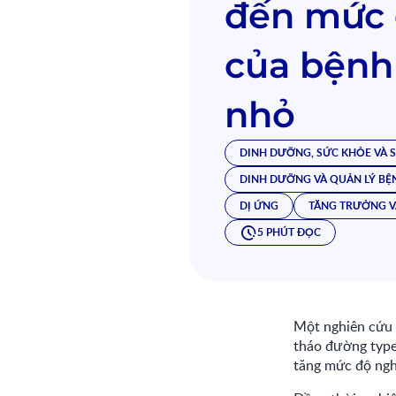
đến mức 
của bệnh 
nhỏ
DINH DƯỠNG, SỨC KHỎE VÀ 
DINH DƯỠNG VÀ QUẢN LÝ BỆ
DỊ ỨNG
TĂNG TRƯỞNG V
5 PHÚT ĐỌC
Một nghiên cứu m
tháo đường type
tăng mức độ ngh