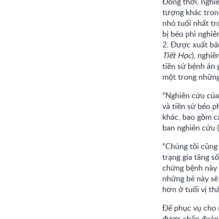
Đồng thời, nghiê
tượng khác tron
nhỏ tuổi nhất tr
bị béo phì nghi
2. Được xuất bản
Tiết Học
), nghi
tiền sử bệnh án 
một trong những 
“Nghiên cứu của 
và tiền sử béo p
khác, bao gồm c
ban nghiên cứu (
“Chúng tôi cũng 
trạng gia tăng 
chứng bệnh này đ
những bé này sẽ 
hơn ở tuổi vị th
Để phục vụ cho n
được chẩn đoán y