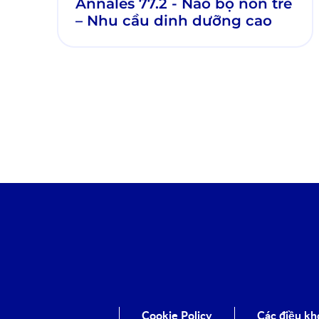
Annales 77.2 - Não bộ non trẻ
– Nhu cầu dinh dưỡng cao
Cookie Policy
Các điều kh