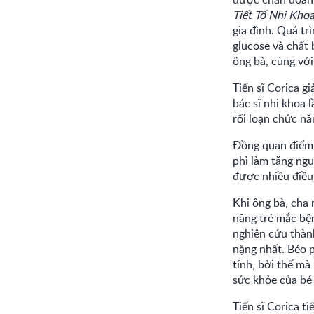
Tiết Tố Nhi Kho
gia đình. Quá t
glucose và chất 
ông bà, cùng với
Tiến sĩ Corica g
bác sĩ nhi khoa 
rối loạn chức n
Đồng quan điểm v
phì làm tăng ngu
được nhiều điều
Khi ông bà, cha
năng trẻ mắc bệ
nghiên cứu thàn
nặng nhất. Béo 
tính, bởi thế mà
sức khỏe của bé 
Tiến sĩ Corica t