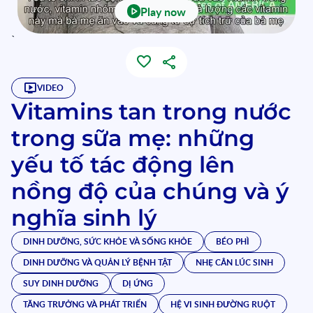
Play now
`
VIDEO
Vitamins tan trong nước
trong sữa mẹ: những
yếu tố tác động lên
nồng độ của chúng và ý
nghĩa sinh lý
DINH DƯỠNG, SỨC KHỎE VÀ SỐNG KHỎE
BÉO PHÌ
DINH DƯỠNG VÀ QUẢN LÝ BỆNH TẬT
NHẸ CÂN LÚC SINH
SUY DINH DƯỠNG
DỊ ỨNG
TĂNG TRƯỞNG VÀ PHÁT TRIỂN
HỆ VI SINH ĐƯỜNG RUỘT