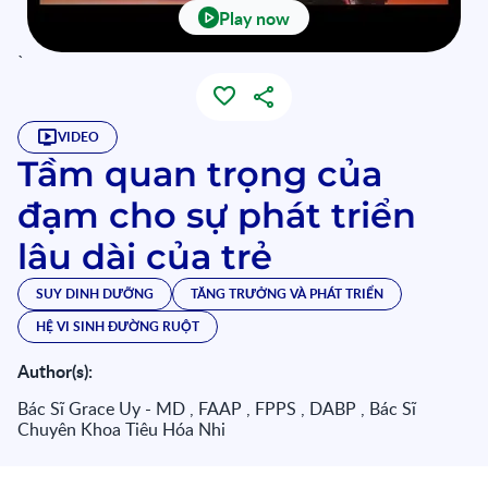
Play now
`
VIDEO
Tầm quan trọng của
đạm cho sự phát triển
lâu dài của trẻ
SUY DINH DƯỠNG
TĂNG TRƯỞNG VÀ PHÁT TRIỂN
HỆ VI SINH ĐƯỜNG RUỘT
Author(s):
Bác Sĩ Grace Uy - MD , FAAP , FPPS , DABP , Bác Sĩ
Chuyên Khoa Tiêu Hóa Nhi