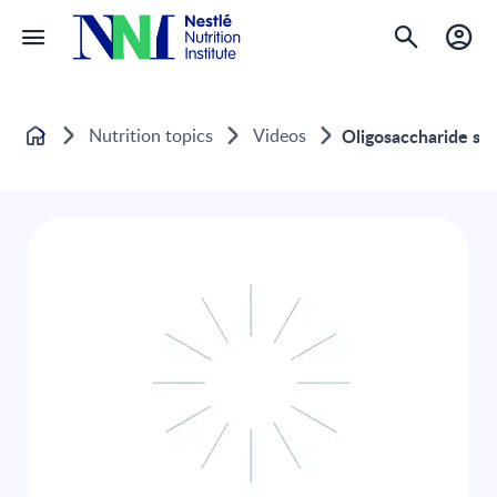
Nutrition topics
Videos
Oligosaccharide sữa
Home