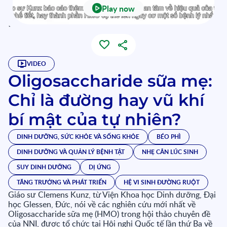
Play now
`
VIDEO
Oligosaccharide sữa mẹ:
Chỉ là đường hay vũ khí
bí mật của tự nhiên?
DINH DƯỠNG, SỨC KHỎE VÀ SỐNG KHỎE
BÉO PHÌ
DINH DƯỠNG VÀ QUẢN LÝ BỆNH TẬT
NHẸ CÂN LÚC SINH
SUY DINH DƯỠNG
DỊ ỨNG
TĂNG TRƯỞNG VÀ PHÁT TRIỂN
HỆ VI SINH ĐƯỜNG RUỘT
Giáo sư Clemens Kunz, từ Viện Khoa học Dinh dưỡng, Đại
học Glessen, Đức, nói về các nghiên cứu mới nhất về
Oligosaccharide sữa mẹ (HMO) trong hội thảo chuyên đề
của NNI, được tổ chức tại Hội nghị Quốc tế lần thứ Ba về