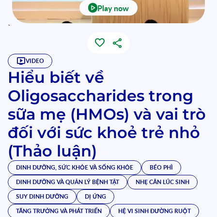
Play now
`
VIDEO
Hiểu biết về
Oligosaccharides trong
sữa mẹ (HMOs) và vai trò
đối với sức khoẻ trẻ nhỏ
(Thảo luận)
DINH DƯỠNG, SỨC KHỎE VÀ SỐNG KHỎE
BÉO PHÌ
DINH DƯỠNG VÀ QUẢN LÝ BỆNH TẬT
NHẸ CÂN LÚC SINH
SUY DINH DƯỠNG
DỊ ỨNG
TĂNG TRƯỞNG VÀ PHÁT TRIỂN
HỆ VI SINH ĐƯỜNG RUỘT