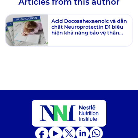
Articles from this author
Acid Docosahexaenoic và dẫn
chất Neuroprotectin D1 biểu
hiện khả năng bảo vệ thần
kinh ở Võng mạc, Não và Hệ
thần kinh trung ương