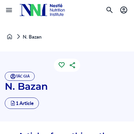
N. Bazan
Home
TÁC GIẢ
N. Bazan
1 Article